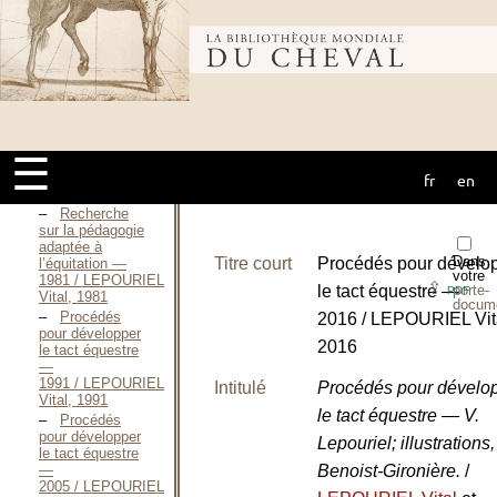
d’enseignement
et dynamique
des
Bibliothèque
représentations
chez
l’enseignant
d’équitation / LECLERC
mondiale du
Éric, 2002
L’équitation
☰
une pratique
éducative / LEGAY
fr
en
cheval
Gaëlle, 1992
Recherche
sur la pédagogie
adaptée à
Dans
Titre court
Procédés pour dévelo
l’équitation —
votre
1981 / LEPOURIEL
⇪
le tact équestre —
porte-
PDF
Vital, 1981
docum
Procédés
2016 / LEPOURIEL Vit
pour développer
2016
le tact équestre
—
1991 / LEPOURIEL
Intitulé
Procédés pour dévelo
Vital, 1991
le tact équestre — V.
Procédés
pour développer
Lepouriel; illustrations
le tact équestre
—
Benoist-Gironière.
/
2005 / LEPOURIEL