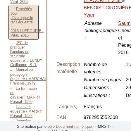
LEPOURIEL Vital
et
Vital, 2005
BENOIST-GIRONIÈR
Procédés
pour
Yvan
développer le
tact équestre
Adresse
Saum
—
bibliographique
Cheva
2016 / LEPOURIEL
Vital, 2016
:
et
"EC de
Pédag
pratiquer
l’anglais en
2016
structure
équestre" / LUNDY
Description
Nombre de
1 
Guillaume, S.D.
Manuel de
matérielle
volumes
:
pédagogie
équestre / MARCHAL
Nombre de pages
:
20
François, 1979
Dimensions
:
29
La formation
du
Illustrations
:
De
cavalier / MARRY
Pascal, 1980
Langue(s)
Français
L’activité
équestre / MARRY
Pascal, 1983
EAN
9782955552308
Journées
pédagogiques
Site réalisé par le
pôle Document numérique
— MRSH —
—