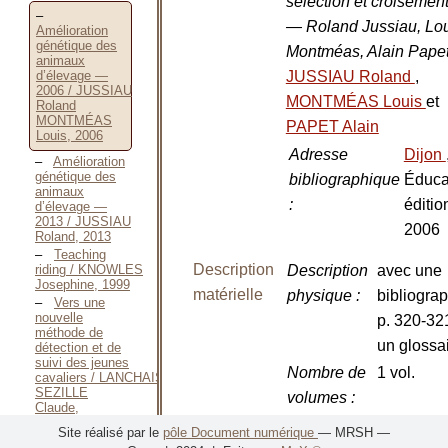
sélection et croisemen
— Roland Jussiau, Lo
Amélioration
génétique des
Montméas, Alain Pape
animaux
JUSSIAU Roland
,
d’élevage —
2006 / JUSSIAU
MONTMÉAS Louis
et
Roland
MONTMÉAS
PAPET Alain
Louis, 2006
Adresse
Dijon
Amélioration
génétique des
bibliographique
Éduca
animaux
:
éditio
d’élevage —
2013 / JUSSIAU
2006
Roland, 2013
Teaching
Description
riding / KNOWLES
Description
avec une
Josephine, 1999
matérielle
physique
:
bibliogra
Vers une
nouvelle
p. 320-32
méthode de
un glossa
détection et de
suivi des jeunes
Nombre de
1 vol.
cavaliers / LANCHAIS-
SEZILLE
volumes
:
Claude,
Décembre 1995
Nombre de
322 p.
Site réalisé par le
pôle Document numérique
— MRSH —