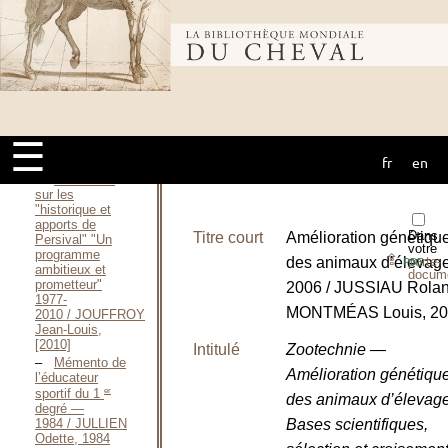
pédagogiques
de la formation
des formateurs
Bibliothèque
en
équitation / JOLLINIER
Marie, 1994
Persival -
mondiale du
Perspectives
1992 / JOUFFROY
☰
Jean-Louis,
fr
en
[1992]
cheval
Réflexions
sur les
"historique et
apports de
Dans
Titre court
Amélioration génétiqu
Persival" "Un
votre
programme
⇪
des animaux d’élevag
porte-
PDF
ambitieux et
docum
prometteur"
2006 / JUSSIAU Rola
1977-
MONTMÉAS Louis, 20
2010 / JOUFFROY
Jean-Louis,
[2010]
Intitulé
Zootechnie —
Mémento de
Amélioration génétiqu
l’éducateur
er
sportif du 1
des animaux d’élevage
degré —
1984 / JULLIEN
Bases scientifiques,
Odette, 1984