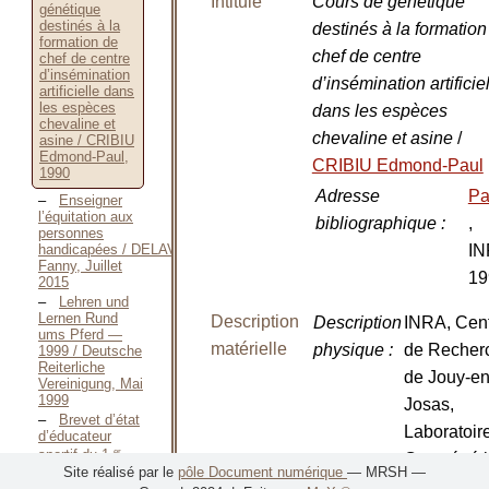
Intitulé
Cours de génétique
génétique
destinés à la
destinés à la formation
formation de
chef de centre
chef de centre
d’insémination
d’insémination artificie
artificielle dans
les espèces
dans les espèces
chevaline et
chevaline et asine
/
asine / CRIBIU
Edmond-Paul,
CRIBIU Edmond-Paul
1990
Adresse
Pa
Enseigner
l’équitation aux
bibliographique
:
,
personnes
IN
handicapées / DELAVAL
Fanny, Juillet
19
2015
Lehren und
Lernen Rund
Description
Description
INRA, Cen
ums Pferd —
matérielle
physique
:
de Recher
1999 / Deutsche
Reiterliche
de Jouy-en
Vereinigung, Mai
1999
Josas,
Brevet d’état
Laboratoir
d’éducateur
er
sportif du 1
Cytogénét
degré —
Site réalisé par le
pôle Document numérique
— MRSH —
1987 / Direction
Nombre de
1 vol.