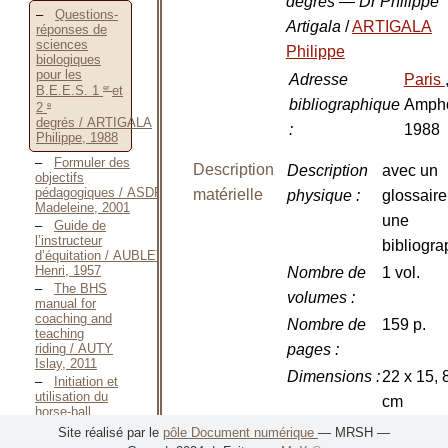
degrés — Dr Philippe
Questions-
Artigala
/
ARTIGALA
réponses de
sciences
Philippe
biologiques
pour les
Adresse
Paris
er
B.E.E.S. 1
et
bibliographique
Ampho
e
2
degrés / ARTIGALA
:
1988
Philippe, 1988
Formuler des
Description
Description
avec un
objectifs
pédagogiques / ASDRUBAL
matérielle
physique
:
glossaire
Madeleine, 2001
une
Guide de
l’instructeur
bibliogra
d’équitation / AUBLET
Henri, 1957
Nombre de
1 vol.
The BHS
volumes
:
manual for
coaching and
Nombre de
159 p.
teaching
riding / AUTY
pages
:
Islay, 2011
Dimensions
:
22 x 15, 
Initiation et
utilisation du
cm
horse-ball
comme moyen
Illustrations
:
Illustrati
Site réalisé par le
pôle Document numérique
— MRSH —
de mise en