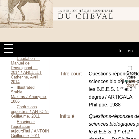
Pierre, 1998
Manuel de
Bibliothèque
psychologie du
sport / ALDERMAN
Richard, 1990
Équitation —
mondiale du
Manuel de
l’enseignant —
☰
2004 / ANCELET
Catherine,
fr
en
cheval
Septembre 2004
Équitation —
Manuel de
l’enseignant —
2014 / ANCELET
Dans
Titre court
Questions-réponses d
Catherine, Avril
votre
⇪
sciences biologiques 
porte-
2014
PDF
docum
Illustrated
er
e
les B.E.E.S. 1
et 2
Stable
Maxims / Anonyme,
degrés / ARTIGALA
1886
Philippe, 1988
Confusions
équestres / ANTOINE
Intitulé
Questions-réponses d
Guillaume, 2011
Enseigner
sciences biologiques 
l’équitation
er
e
aujourd’hui / ANTOINE
le B.E.E.S. 1
et 2
Guillaume, 2011