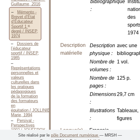
bibliographique
Instit
Guillaume, 2016
:
natio
Mémento -
Brevet d’État
des
d’Éducateur
sport
er
Sportif 1
degré / INSEP,
1974
1974
Dossiers de
Description
Description
avec une
l’éducateur
matérielle
physique
:
bibliograp
sportif / INSEP,
1985
Nombre de
1 vol.
Représentations
volumes
:
personnelles et
valeurs
Nombre de
125 p.
culturelles dans
pages
:
les pratiques
pédagogiques
Dimensions
29,7 cm
de la formation
des formateurs
:
en
Illustrations
Tableaux,
équitation / JOLLINIER
Marie, 1994
:
figures
Persival -
Perspectives
Langue(s)
Français
1992 / JOUFFROY
Jean-Louis,
Site réalisé par le
pôle Document numérique
— MRSH —
[1992]