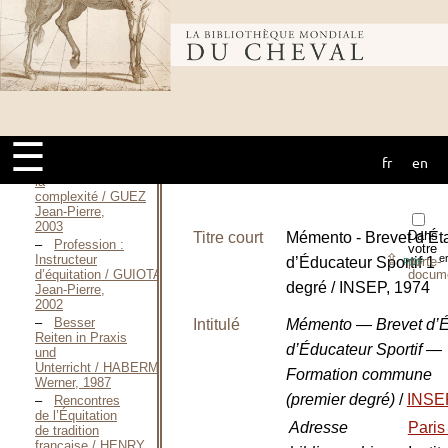
Jean-Franck,
Novembre 2009
Bibliothèque
Contribution
à
l’enseignement
de
mondiale du
l’équitation / GOGO
Jean-Louis, Juin
1990
☰
Enseigner
fr
en
cheval
l’équitation dans
la
complexité / GUEZ
Jean-Pierre,
2003
Dans
Titre court
Mémento - Brevet d’Ét
Profession :
votre
⇪
e
Instructeur
porte-
d’Éducateur Sportif 1
PDF
docum
d’équitation / GUIOTAT
degré / INSEP, 1974
Jean-Pierre,
2002
Besser
Intitulé
Mémento — Brevet d’É
Reiten in Praxis
d’Éducateur Sportif —
und
Unterricht / HABERMANN
Formation commune
Werner, 1987
(premier degré)
/
INSE
Rencontres
de l’Équitation
Adresse
Pari
de tradition
française / HENRY