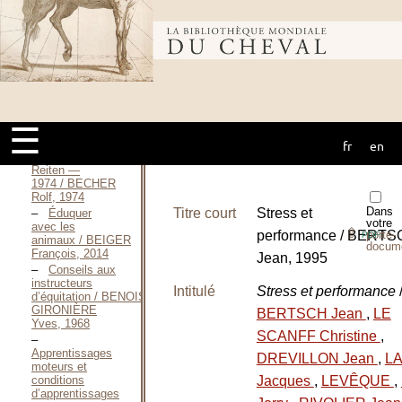
teaching
riding / AUTY
Islay, 2011
Bibliothèque
Initiation et
utilisation du
horse-ball
comme moyen
mondiale du
de mise en
selle / BATLE
☰
Jean-Noël, mars
2000
fr
en
cheval
Natürliches
Reiten —
1974 / BECHER
Rolf, 1974
Dans
Titre court
Stress et
Éduquer
votre
avec les
⇪
performance / BERT
porte-
PDF
animaux / BEIGER
docum
François, 2014
Jean, 1995
Conseils aux
instructeurs
Intitulé
Stress et performance
d’équitation / BENOIST-
GIRONIÈRE
BERTSCH Jean
,
LE
Yves, 1968
SCANFF Christine
,
Apprentissages
DREVILLON Jean
,
L
moteurs et
Jacques
,
LEVÊQUE
,
conditions
d’apprentissages