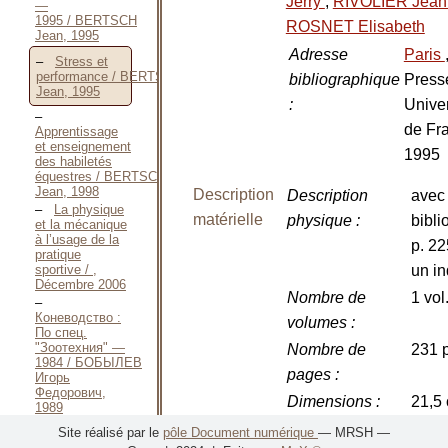
Jerry
,
RIVOLIER Jea
—
1995 / BERTSCH
ROSNET Elisabeth
Jean, 1995
Adresse
Paris
Stress et
performance / BERTSCH
bibliographique
Press
Jean, 1995
:
Univer
de Fr
Apprentissage
et enseignement
1995
des habiletés
équestres / BERTSCH
Jean, 1998
Description
Description
avec
La physique
matérielle
physique
:
bibli
et la mécanique
à l’usage de la
p. 22
pratique
sportive / ,
un i
Décembre 2006
Nombre de
1 vol
Коневодство :
volumes
:
По спец.
"Зоотехния" —
Nombre de
231 p
1984 / БОБЫЛЕВ
pages
:
Игорь
Федорович,
Dimensions
:
21,5
1989
Amélioration
Illustrations
:
Grap
Site réalisé par le
pôle Document numérique
— MRSH —
génétique des