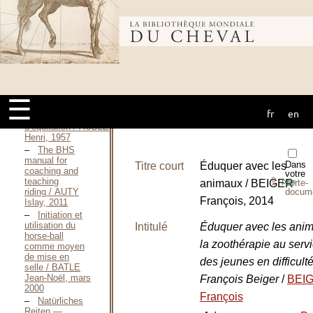
biologiques pour
er
les B.E.E.S. 1
Bibliothèque
e
et 2
degrés / ARTIGALA
Philippe, 1988
Formuler des
mondiale du
objectifs
pédagogiques / ASDRUBAL
Madeleine, 2001
☰
Guide de
fr
en
cheval
l’instructeur
d’équitation / AUBLET
Henri, 1957
The BHS
manual for
Dans
Titre court
Éduquer avec les
coaching and
votre
⇪
teaching
animaux / BEIGER
porte-
PDF
docum
riding / AUTY
François, 2014
Islay, 2011
Initiation et
utilisation du
Intitulé
Éduquer avec les anim
horse-ball
la zoothérapie au serv
comme moyen
de mise en
des jeunes en difficult
selle / BATLE
Jean-Noël, mars
François Beiger
/
BEI
2000
François
Natürliches
Reiten —