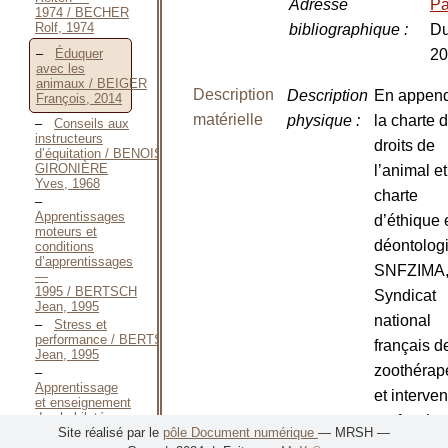
Adresse
Pa
1974 / BECHER
Rolf, 1974
bibliographique
:
Du
Éduquer
20
avec les
animaux / BEIGER
Description
Description
En append
François, 2014
matérielle
physique
:
la charte 
Conseils aux
instructeurs
droits de
d’équitation / BENOIST-
GIRONIÈRE
l’animal et
Yves, 1968
charte
Apprentissages
d’éthique 
moteurs et
déontolog
conditions
d’apprentissages
SNFZIMA
—
1995 / BERTSCH
Syndicat
Jean, 1995
national
Stress et
performance / BERTSCH
français d
Jean, 1995
zoothérap
Apprentissage
et interve
et enseignement
des habiletés
professio
équestres / BERTSCH
Site réalisé par le
pôle Document numérique
— MRSH —
en médiat
Jean, 1998