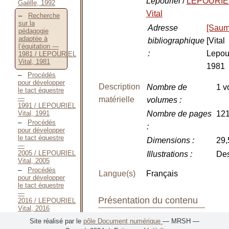
Lepouriel
/
LEPOURIE
Gaëlle, 1992
Vital
Recherche
sur la
Adresse
[Saum
pédagogie
adaptée à
bibliographique
[Vital
l’équitation —
:
Lepour
1981 / LEPOURIEL
Vital, 1981
1981
Procédés
pour développer
Description
Nombre de
1 v
le tact équestre
—
matérielle
volumes
:
1991 / LEPOURIEL
Vital, 1991
Nombre de pages
121
Procédés
:
pour développer
le tact équestre
Dimensions
:
29,
—
2005 / LEPOURIEL
Illustrations
:
Des
Vital, 2005
Procédés
Langue(s)
Français
pour développer
le tact équestre
—
Présentation du contenu
2016 / LEPOURIEL
Vital, 2016
"EC de
Site réalisé par le
pôle Document numérique
— MRSH —
Classement
: Droit
pratiquer