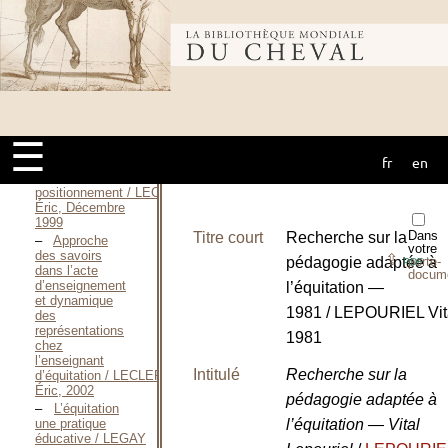
kinesthésiques
dans
Bibliothèque
l’estimation de
la position des
membres du
cheval, lors du
passage du pas
mondiale du
à l’arrêt : Effet
de l’expertise du
☰
cavalier / LECLERC
Éric, Juin 1995
fr
en
cheval
Le
positionnement / LECLERC
Éric, Décembre
1999
Dans
Titre court
Recherche sur la
Approche
votre
des savoirs
⇪
pédagogie adaptée à
porte-
PDF
dans l’acte
docum
d’enseignement
l’équitation —
et dynamique
1981 / LEPOURIEL Vit
des
représentations
1981
chez
l’enseignant
Intitulé
Recherche sur la
d’équitation / LECLERC
Éric, 2002
pédagogie adaptée à
L’équitation
une pratique
l’équitation — Vital
éducative / LEGAY