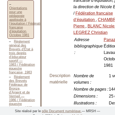
francaise d’équitation;
la direction de Nicole 
Orientations
pour une
/
Fédération francaise
pédagogie
d’équitation
,
CHAMB
appliquée à
l’équitation / Fédération
Pierre
,
BLANC Nicol
francaise
d’équitation,
LEGREZ Christian
Octobre 1981
Adresse
Pana
Règlement
général des
bibliographique
Éditio
Brevets d’État à
:
Lavau
trois degrés
d’éducateur
Octob
sportif —
1983 / Fédération
1981
équestre
française, 1983
Description
Nombre de
1 v
Règlement
des Brevets
matérielle
volumes
:
Fédéraux de
Bronze,
Nombre de pages
:
144
d’Argent et de
Dimensions
:
25
Vermeil —
1986 / Fédération
Illustrations
:
Des
équestre
française, 1985
sc
Site réalisé par le
pôle Document numérique
— MRSH —
Règlement