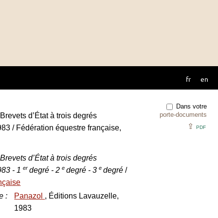
fr
en
Dans votre
porte-documents
revets d’État à trois degrés
⇪
983 / Fédération équestre française,
PDF
revets d’État à trois degrés
er
e
e
983 - 1
degré - 2
degré - 3
degré
/
nçaise
e
:
Panazol
, Éditions Lavauzelle,
1983