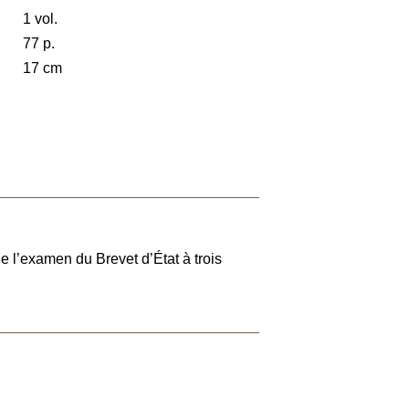
1 vol.
77 p.
17 cm
 l’examen du Brevet d’État à trois