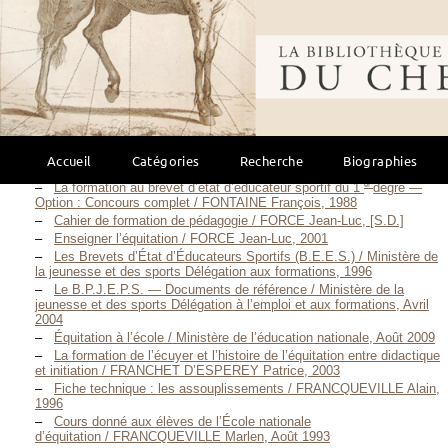
Réussir le BEES 1 — 2003 / FERRÉ Jean, février 2003
La mise en place d’une pédagogie pour l’enfant au sein de la
Bibliothèque mondi
D.N.E.P. / FERTÉ Inès, S. D.
La pédagogie par le jeu / FERTÉ Inès, Octobre 1987
Organisation d’un stage en vue de faire participer une équipe de
juniors au C.C.I* de Vittel / FLAMENT Gildas, 1997
e
Stage de concours complet pour les cavaliers de 3
catégorie du
Comité Régional d’Équitation de Provence visant le championnat de
France / FLOTTES Jean, Septembre 2002
Accueil
Catégories
Recherche
Biographies
UF3 Tronc commun BEES 2 / FLOTTES Jean, Avril 2004
er
La formation au brevet d’état d’éducateur sportif du 1
degré —
Option : Concours complet / FONTAINE François, 1988
Cahier de formation de pédagogie / FORCE Jean-Luc, [S.D.]
Enseigner l’équitation / FORCE Jean-Luc, 2001
Les Brevets d’État d’Éducateurs Sportifs (B.E.E.S.) / Ministère de
la jeunesse et des sports Délégation aux formations, 1996
Le B.P.J.E.P.S. — Documents de référence / Ministère de la
jeunesse et des sports Délégation à l’emploi et aux formations, Avril
2004
Équitation à l’école / Ministère de l’éducation nationale, Août 2009
La formation de l’écuyer et l’histoire de l’équitation entre didactique
et initiation / FRANCHET D’ESPEREY Patrice, 2003
Fiche technique : les assouplissements / FRANCQUEVILLE Alain,
1996
Cours donné aux élèves de l’École nationale
d’équitation / FRANCQUEVILLE Marlen, Août 1993