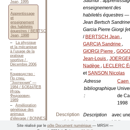
Saumur : apprentissag
Jean, 1995
enseignement des
Apprentissage
habiletés équestres —
et
Jean Bertsch Sandrine
enseignement
des habiletés
Garcia Pierre Giorgi [et 
équestres / BERTSCH
Jean, 1998
/
BERTSCH Jean
,
La physique
GARCIA Sandrine
,
et la mécanique
GIORGI Pierre
,
GOG
à l’usage de la
pratique
Jean-Louis
,
JOERGE
sportive / ,
Décembre 2006
Nadège
,
LECLERC Ér
et
SANSON Nicolas
Коневодство :
По спец.
Adresse
Caen
"Зоотехния" —
1984 / БОБЫЛЕВ
bibliographique
Univer
Игорь
:
de Ca
Федорович,
1989
1998
Amélioration
génétique des
animaux
Description
Description
avec un
d’élevage / BONNES
matérielle
physique
:
bibliogr
Gilbert, 1986
Site réalisé par le
pôle Document numérique
— MRSH —
Organisation
Nombre de
1 vol.