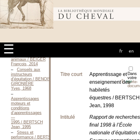
horse-ball
comme moyen
de mise en
Bibliothèque
selle / BATLE
Jean-Noël, mars
2000
Natürliches
mondiale du
Reiten —
1974 / BECHER
☰
Rolf, 1974
Éduquer
fr
en
cheval
avec les
animaux / BEIGER
François, 2014
Conseils aux
Dans
Titre court
Apprentissage et
instructeurs
votre
d’équitation / BENOIST-
⇪
enseignement des
porte-
PDF
GIRONIÈRE
docum
Yves, 1968
habiletés
équestres / BERTSCH
Apprentissages
moteurs et
Jean, 1998
conditions
d’apprentissages
Intitulé
Rapport de recherches
—
1995 / BERTSCH
final 1998 à l’École
Jean, 1995
nationale d’équitation 
Stress et
performance / BERTSCH