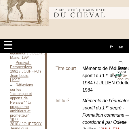
sportif / INSEP,
1985
Bibliothèque
Représentations
personnelles et
valeurs
culturelles dans
mondiale du
les pratiques
pédagogiques
de la formation
☰
des formateurs
fr
en
cheval
en
équitation / JOLLINIER
Marie, 1994
Persival -
Perspectives
Dans
Titre court
Mémento de l’éducate
1992 / JOUFFROY
votre
⇪
er
porte-
sportif du 1
degré —
Jean-Louis,
PDF
docum
[1992]
1984 / JULLIEN Odette
Réflexions
sur les
1984
"historique et
apports de
Intitulé
Mémento de l’éducate
Persival" "Un
programme
er
sportif du 1
degré -
ambitieux et
Formation commune 
prometteur"
1977-
coordonné par Odette
2010 / JOUFFROY
Jean-Louis,