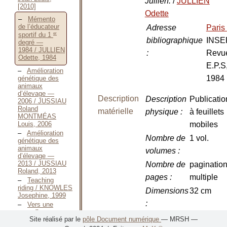
Jullien.
/
JULLIEN
[2010]
Odette
Mémento
de l’éducateur
Adresse
Paris
er
sportif du 1
bibliographique
INSE
degré —
1984 / JULLIEN
:
Revu
Odette, 1984
E.P.S
Amélioration
1984
génétique des
animaux
d’élevage —
Description
Description
Publicatio
2006 / JUSSIAU
Roland
matérielle
physique
:
à feuillets
MONTMÉAS
Louis, 2006
mobiles
Amélioration
Nombre de
1 vol.
génétique des
animaux
volumes
:
d’élevage —
2013 / JUSSIAU
Nombre de
paginatio
Roland, 2013
pages
:
multiple
Teaching
riding / KNOWLES
Dimensions
32 cm
Josephine, 1999
:
Vers une
nouvelle
Illustrations
Tableaux,
Site réalisé par le
pôle Document numérique
— MRSH —
méthode de