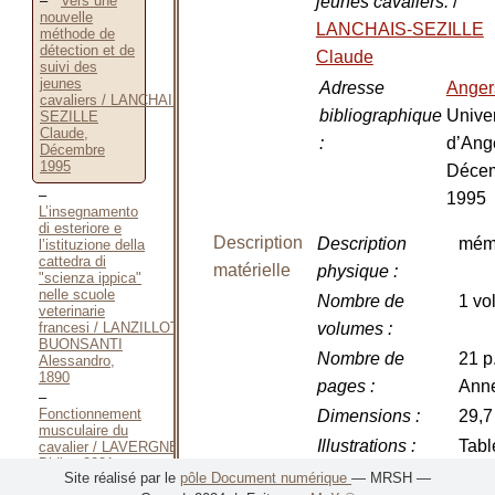
jeunes cavaliers.
/
Vers une
nouvelle
LANCHAIS-SEZILLE
méthode de
détection et de
Claude
suivi des
jeunes
Adresse
Ange
cavaliers / LANCHAIS-
bibliographique
Univer
SEZILLE
Claude,
:
d’Ang
Décembre
1995
Déce
1995
L’insegnamento
di esteriore e
Description
Description
mém
l’istituzione della
cattedra di
matérielle
physique
:
"scienza ippica"
nelle scuole
Nombre de
1 vol
veterinarie
francesi / LANZILLOTTI-
volumes
:
BUONSANTI
Nombre de
21 p
Alessandro,
1890
pages
:
Ann
Fonctionnement
Dimensions
:
29,7
musculaire du
Illustrations
:
Tabl
cavalier / LAVERGNE
Didier, 2021
Site réalisé par le
pôle Document numérique
— MRSH —
Rôle des
Langue(s)
Français