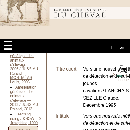
prometteur"
1977-
2010 / JOUFFROY
Bibliothèque
Jean-Louis,
[2010]
Mémento de
l’éducateur
mondiale du
er
sportif du 1
degré —
☰
1984 / JULLIEN
Odette, 1984
fr
en
cheval
Amélioration
génétique des
animaux
d’élevage —
Dans
Titre court
Vers une nouvelle mé
2006 / JUSSIAU
votre
Roland
⇪
de détection et de suiv
porte-
PDF
MONTMÉAS
docum
Louis, 2006
jeunes
Amélioration
cavaliers / LANCHAIS
génétique des
animaux
SEZILLE Claude,
d’élevage —
2013 / JUSSIAU
Décembre 1995
Roland, 2013
Teaching
Intitulé
Vers une nouvelle mé
riding / KNOWLES
Josephine, 1999
de détection et de suiv