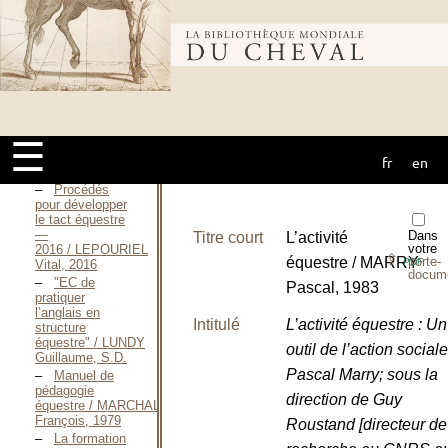
Procédés
pour développer
le tact équestre
Bibliothèque
—
1991 / LEPOURIEL
Vital, 1991
Procédés
mondiale du
pour développer
le tact équestre
☰
—
2005 / LEPOURIEL
fr
en
cheval
Vital, 2005
Procédés
pour développer
le tact équestre
—
Dans
Titre court
L’activité
votre
2016 / LEPOURIEL
⇪
équestre / MARRY
porte-
PDF
Vital, 2016
docum
"EC de
Pascal, 1983
pratiquer
l’anglais en
Intitulé
L’activité équestre : Un
structure
équestre" / LUNDY
outil de l’action social
Guillaume, S.D.
Pascal Marry; sous la
Manuel de
pédagogie
direction de Guy
équestre / MARCHAL
François, 1979
Roustand [directeur de
La formation