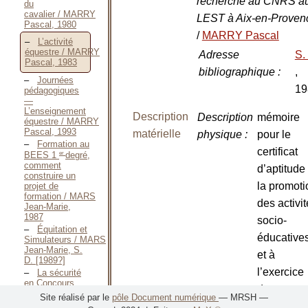
recherche au CNRS a
du
cavalier / MARRY
LEST à Aix-en-Proven
Pascal, 1980
/
MARRY Pascal
L’activité
équestre / MARRY
Adresse
S. 
Pascal, 1983
bibliographique
:
,
Journées
19
pédagogiques
—
L’enseignement
Description
Description
mémoire
équestre / MARRY
Pascal, 1993
matérielle
physique
:
pour le
Formation au
certificat
er
BEES 1
degré,
comment
d’aptitude
construire un
la promoti
projet de
formation / MARS
des activi
Jean-Marie,
1987
socio-
Équitation et
éducative
Simulateurs / MARS
Jean-Marie, S.
et à
D. [1989?]
l’exercice
La sécurité
en Concours
des
Complet / MERCIER
Site réalisé par le
pôle Document numérique
— MRSH —
Maxime, S.D.
professio