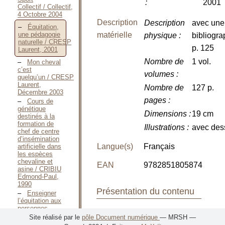
:
2001
Collectif / Collectif,
4 Octobre 2004
Description
Description
avec une
Équitation,
matérielle
une pédagogie
physique
:
bibliogra
naturelle / CRESP
p. 125
Laurent, 2001
Nombre de
1 vol.
Mon cheval
c’est
volumes
:
quelqu’un / CRESP
Laurent,
Nombre de
127 p.
Décembre 2003
pages
:
Cours de
génétique
Dimensions
:
19 cm
destinés à la
formation de
Illustrations
:
avec des
chef de centre
d’insémination
Langue(s)
Français
artificielle dans
les espèces
chevaline et
EAN
9782851805874
asine / CRIBIU
Edmond-Paul,
1990
Présentation du contenu
Enseigner
l’équitation aux
personnes
Classement
: Droit
handicapées / DELAVAL
Site réalisé par le
pôle Document numérique
— MRSH —
Fanny, Juillet
/ Enseignement -