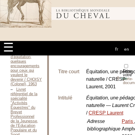
Vérène, 1989
Démographie
sportive :
Bibliothèque
itinéraires et
abandons dans
les pratiques de
l’équitation / CHEVALIER
mondiale du
Vérène, 1994
Quelques
☰
conseils pour
les jeunes
fr
en
cheval
moniteurs
d’équitation,
quelques
encouragements
pour ceux qui
Dans
Titre court
Équitation, une pédag
veulent le
votre
⇪
naturelle / CRESP
porte-
devenir / CHOISY
PDF
docum
(Colonel), 1963
Laurent, 2001
Livret
référentiel de la
Intitulé
Équitation, une pédag
spécialité
"Activités
naturelle — Laurent C
Équestres" du
Brevet
/
CRESP Laurent
Professionnel
de la Jeunesse,
Adresse
Paris
de l’Education
bibliographique
Ampho
Populaire et du
Sport