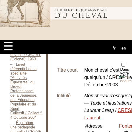
les pratiques de
l’équitation / CHEVALIER
Vérène, 1994
Bibliothèque
Quelques
conseils pour
les jeunes
moniteurs
mondiale du
d’équitation,
quelques
☰
encouragements
pour ceux qui
fr
en
cheval
veulent le
devenir / CHOISY
(Colonel), 1963
Livret
référentiel de la
Dans
Titre court
Mon cheval c’est
spécialité
votre
⇪
quelqu’un / CRESP La
porte-
"Activités
PDF
docum
Équestres" du
Décembre 2003
Brevet
Professionnel
de la Jeunesse,
Intitulé
Mon cheval c’est quel
de l’Education
— Texte et illustrations
Populaire et du
Sport
Laurent Cresp
/
CRES
Collectif / Collectif,
4 Octobre 2004
Laurent
Équitation,
Adresse
Fonten
une pédagogie
naturelle / CRESP