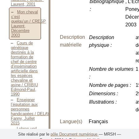
bibliographique
, L’Éc
Laurent, 2001
:
Poney
Mon cheval
Déce
c’est
quelqu’un / CRESP
2003
Laurent,
Décembre
2003
Description
Description
a
Cours de
matérielle
physique
:
d
génétique
destinés à la
a
formation de
r
chef de centre
d’insémination
Nombre de volumes
1
artificielle dans
les espèces
:
chevaline et
Nombre de pages
:
1
asine / CRIBIU
Edmond-Paul,
Dimensions
:
2
1990
Enseigner
Illustrations
:
a
l’équitation aux
personnes
d
handicapées / DELAVAL
Fanny, Juillet
Langue(s)
Français
2015
Lehren und
EAN
9782909922249
Lernen Rund
Site réalisé par le
pôle Document numérique
— MRSH —
ums Pferd —