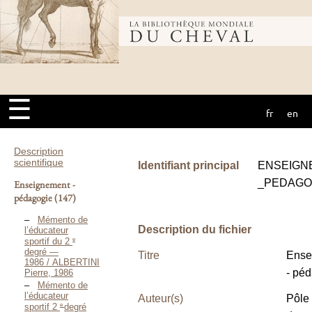
Bibliothèque
mondiale du
☰
fr
en
cheval
Description
scientifique
Identifiant principal
ENSEIGN
_PEDAGO
Enseignement -
pédagogie
(147)
Mémento de
Description du fichier
l’éducateur
e
sportif du 2
degré —
Titre
Ense
1986 / ALBERTINI
- pé
Pierre, 1986
Mémento de
l’éducateur
Auteur(s)
Pôle
e
sportif 2
degré