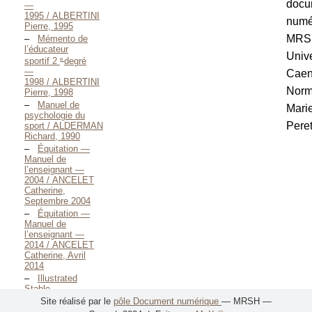
docu
—
1995 / ALBERTINI
numé
Pierre, 1995
MRS
Mémento de
l’éducateur
Unive
e
sportif 2
degré
—
Cae
1998 / ALBERTINI
Norm
Pierre, 1998
Manuel de
Mari
psychologie du
Peret
sport / ALDERMAN
Richard, 1990
Équitation —
Manuel de
l’enseignant —
2004 / ANCELET
Catherine,
Septembre 2004
Équitation —
Manuel de
l’enseignant —
2014 / ANCELET
Catherine, Avril
2014
Illustrated
Stable
Maxims / Anonyme,
Site réalisé par le
pôle Document numérique
— MRSH —
1886