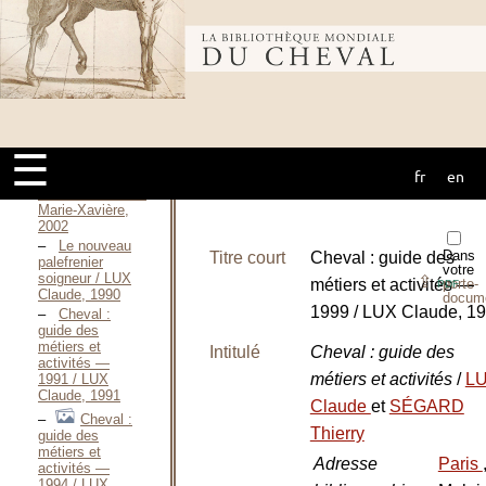
maréchal-ferrant
—
Bibliothèque
2011 / LOURIA
Philippe, 2011
Les emplois
générés par la
mondiale du
filière cheval en
France,
application aux
☰
vétérinaires et
fr
en
cheval
aux maréchaux
ferrants / LOYER
Marie-Xavière,
2002
Le nouveau
Dans
Titre court
Cheval : guide des
palefrenier
votre
soigneur / LUX
⇪
métiers et activités —
porte-
PDF
Claude, 1990
docum
1999 / LUX Claude, 1
Cheval :
guide des
métiers et
Intitulé
Cheval : guide des
activités —
métiers et activités
/
L
1991 / LUX
Claude, 1991
Claude
et
SÉGARD
Cheval :
Thierry
guide des
métiers et
Adresse
Paris
activités —
1994 / LUX