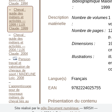
bibliographique
Maloi
Claude, 1994
:
1999
Cheval :
guide des
Description
métiers et
Nombre de volumes
1
activités —
matérielle
:
vo
1999 / LUX
Claude, 1999
Nombre de pages
:
1
Cheval :
p.
guide des
métiers et
Dimensions
:
1
activités —
c
2004 / LUX
Claude, 2004
Illustrations
:
ill
Pension
e
travail et
valorisation de
co
chevaux de
sport / MADELINE
Loïc, 2008
Langue(s)
Français
L’apprentissage
EAN
9782224025755
pour de
nouveaux
métiers du
Présentation du contenu
cheval liés au
tourisme et aux
Site réalisé par le
pôle Document numérique
— MRSH —
loisirs de
Classement
: Droit