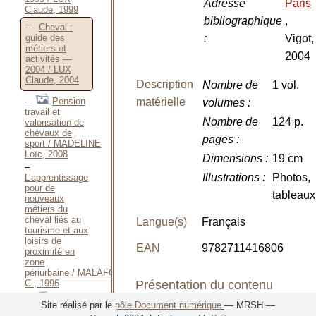
Adresse
Paris
Claude, 1999
bibliographique
,
Cheval :
:
Vigot,
guide des
métiers et
2004
activités —
2004 / LUX
Claude, 2004
Description
Nombre de
1 vol.
Pension
matérielle
volumes
:
travail et
Nombre de
124 p.
valorisation de
chevaux de
pages
:
sport / MADELINE
Loïc, 2008
Dimensions
:
19 cm
Illustrations
:
Photos,
L’apprentissage
pour de
tableaux
nouveaux
métiers du
cheval liés au
Langue(s)
Français
tourisme et aux
loisirs de
EAN
9782711416806
proximité en
zone
périurbaine / MALAFOSSE
Présentation du contenu
C., 1996
La
Site réalisé par le
pôle Document numérique
— MRSH —
relation
Classement
: Droit