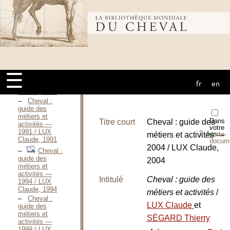
filière cheval en
France,
Bibliothèque
application aux
vétérinaires et
aux maréchaux
ferrants / LOYER
Marie-Xavière,
mondiale du
2002
Le nouveau
☰
palefrenier
fr
en
cheval
soigneur / LUX
Claude, 1990
Cheval :
guide des
métiers et
Dans
Titre court
Cheval : guide des
activités —
votre
1991 / LUX
⇪
métiers et activités —
porte-
PDF
Claude, 1991
docum
2004 / LUX Claude,
Cheval :
guide des
2004
métiers et
activités —
Intitulé
Cheval : guide des
1994 / LUX
Claude, 1994
métiers et activités
/
Cheval :
LUX Claude
et
guide des
métiers et
SÉGARD Thierry
activités —
1999 / LUX