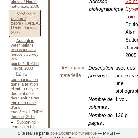
Adresse
Saint
cheval / Haras
nationaux, 2008
bibliographique
Cyr-s
Vétérinaire
:
Loire
de âne à
zèbre / HAREAU
Éditi
Régis, Janvier
Alan
2005
Sutto
Australian
veterinarians
Janvi
who work with
horses : survey
2005
key
points / HEATH
Description
Description
avec des
Trevor, 2003
La
matérielle
physique
:
annexes e
communication
une
dans la relation
client : analyse
bibliograp
des pratiques
des vétérinaires
Nombre de
1 vol.
équins à partir
volumes
:
d’une
enquête / HENRY
Nombre de
126 p.
Justine, 2014
Supporting
pages
:
learning in the
Dimensions
23,5 cm
horse industry :
Site réalisé par le
pôle Document numérique
— MRSH —
formal training