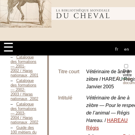
1996 / Haras
nationaux, 1995
Catalogue
Bibliothèque
des formations
—
1996[-1997?] / Haras
nationaux, 1996
mondiale du
Catalogue
des formations
☰
— 1999-
2000 / Haras
fr
en
cheval
nationaux, 1999
Catalogue
des formations
— 2001-
2002 / Haras
Dans
Titre court
Vétérinaire de âne à
votre
nationaux, 2001
⇪
zèbre / HAREAU Régi
porte-
PDF
Catalogue
docum
des formations
Janvier 2005
— 2002-
2003 / Haras
Intitulé
Vétérinaire de âne à
nationaux, 2002
Catalogue
zèbre — Pour le respe
des formations
de l’animal — Régis
— 2003-
2004 / Haras
Hareau.
/
HAREAU
nationaux, 2002
Régis
Guide des
100 métiers du