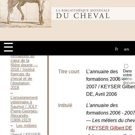
Les
formations
Bibliothèque
diplômantes et
qualifiantes
2017-
2018 / Institut
mondiale du
français du
cheval et de
l’équitation,
☰
2017
fr
en
cheval
Les
formations au
cœur de la
filière équine —
2018 / Institut
Dans
Titre court
L’annuaire des
français du
votre
⇪
cheval et de
formations 2006 -
porte-
PDF
docum
l’équitation,
2007 / KEYSER Gilber
2018
DE, Avril 2006
L’enseignement
vétérinaire à
Intitulé
L’annuaire des
Saumur / JOLY
Pierre-Georges-
formations 2006 - 200
Alexandre,
— Les métiers du chev
[1908-1913]
Les métiers
/
KEYSER Gilbert DE
du
cheval / KEISER