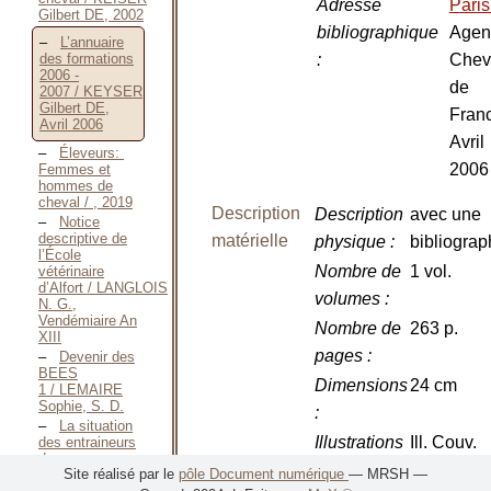
Adresse
Pari
Gilbert DE, 2002
bibliographique
Agen
L’annuaire
:
Chev
des formations
2006 -
de
2007 / KEYSER
Gilbert DE,
Fran
Avril 2006
Avril
Éleveurs:
2006
Femmes et
hommes de
cheval / , 2019
Description
Description
avec une
Notice
descriptive de
matérielle
physique
:
bibliograp
l’École
Nombre de
1 vol.
vétérinaire
d’Alfort / LANGLOIS
volumes
:
N. G.,
Vendémiaire An
Nombre de
263 p.
XIII
pages
:
Devenir des
BEES
Dimensions
24 cm
1 / LEMAIRE
Sophie, S. D.
:
La situation
Illustrations
Ill. Couv.
des entraineurs
de
:
Site réalisé par le
pôle Document numérique
— MRSH —
courses / LENOIR