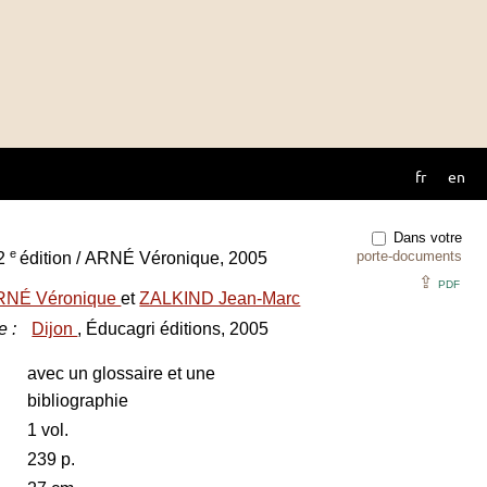
fr
en
Dans votre
e
porte-documents
 2
édition / ARNÉ Véronique, 2005
⇪
PDF
RNÉ Véronique
et
ZALKIND Jean-Marc
e
:
Dijon
, Éducagri éditions, 2005
avec un glossaire et une
bibliographie
1 vol.
239 p.