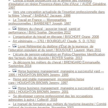
Contrat d’étude prospective sur le devenir des moniteurs
d’équitation en région Provence-Alpes-Côte d’Azur. / AUZIÉ Géraldine,
1997
Vers une conception actualisée de l’insertion professionnelle dans
la filière "cheval" / BABAULT Jacques, 1998
Le Travail en France — Monographies
professionnelles / BARBERET Joseph, 1887
Métiers du cheval : associer travail, santé et
performance / BIAU Sophie, Décembre 2012
L’organisation du travail en élevage / BISCHOFF Orane, 2008
Art vétérinaire — 1761 / BOURGELAT Claude, S. D. [1761]
Livret Référentiel du diplôme d’État de la jeunesse, de
l’éducation populaire et du sport / BOUSQUET Laurent, Mars 2011
L’écurie de pension-valorisation en Poitou-Charentes Identification
des facteurs clés de réussite / BOYER Sophie, 2013
Je découvre les métiers du cheval / BRENGARD Emmanuelle,
Septembre 2014
Horse business management, managing a successful yard —
1995 / HOUGHTON BROWN Jeremy, 1995
Horse and stable management, incorporating horse
care / HOUGHTON BROWN Jeremy, 1997
Horse business management, managing a successful yard —
2001 / HOUGHTON BROWN Jeremy, 2001
Se développer comme professionnel das les occupations
adressées à autrui / Collectif, 2018
Le manuel de formation aux métiers du tourisme équestre / Comité
national de tourisme équestre, Novembre 2003