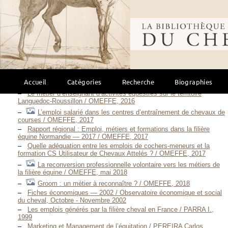
Cavalier professionnel : emploi, métiers et
formation / OMEFFE, 2014
Bibliothèque mondi
Assistant et responsable d’élevage : les besoins de la filière en
cadres intermédiaires / OMEFFE, 2014
Rapport régional : Emploi, métiers et formations dans la filière
équine Basse-Normandie — 2015 / OMEFFE, 2015
Le statut "cadre" dans la filière équine / OMEFFE, 2016
Rapport national — Emploi, métiers et formations dans la filière
Accueil
Catégories
Recherche
Biographies
équine / OMEFFE, 2016
Le métier d’enseignant d’activités équestres sur le territoire
Languedoc-Roussillon / OMEFFE, 2016
L’emploi salarié dans les centres d’entraînement de chevaux de
courses / OMEFFE, 2017
Rapport régional : Emploi, métiers et formations dans la filière
équine Normandie — 2017 / OMEFFE, 2017
Quelle adéquation entre les emplois de cochers-meneurs et la
formation CS Utilisateur de Chevaux Attelés ? / OMEFFE, 2017
La reconversion professionnelle volontaire vers les métiers de
la filière équine / OMEFFE, mai 2018
Groom : un métier à reconnaître ? / OMEFFE, 2018
Fiches économiques — 2002 / Observatoire économique et social
du cheval, Octobre - Novembre 2002
Les emplois générés par la filière cheval en France / PARRA I.,
1999
Marketing et Management de l’équitation / PEREIRA Carlos