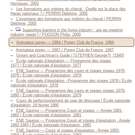
Henriques, 2002
Les formations aux métiers du cheval : Quelle est la place des
Haras nationaux ? / PERRIN Delphine, 2005
L’inventaire des formations aux métiers du cheval / PERRIN
Delphine, 2005
Supporting learning in the horse industry : are we meeting
industry needs? / POGSON Philip, 2000
Animateur poney — 1994 / Poney Club de France, 1994
Animateur poney — 1997 / Poney Club de France, 1997
Groom and Coachman’s Guide / [STEPHEN George?], [1840]
École nationale d’équitation — Programme des stages
1977 / École nationale d’équitation, 1977
ENE Saumur — Programme des cours et stages stages 1978-
1979 / École nationale d’équitation, 1978
École nationale d’équitation - Programme des stages 1978 / École
nationale d’équitation, 1978
ENE Saumur — Programme des cours et stages stages 1979-
1980 / École nationale d’équitation, 1979
Cours de perfectionnement de juge de dressage / École nationale
d’équitation, 18 février 1980
ENE Saumur — Programme Cours et stages — Année 1981-
1982 / École nationale d’équitation, 1981
ENE Saumur — Programme Cours et stages d’équitation - Année
1982-1983 / École nationale d’équitation, 1982
ENE Saumur — Cours et stages d’équitation - Année 1983-
1984 / École nationale d’équitation, 1983