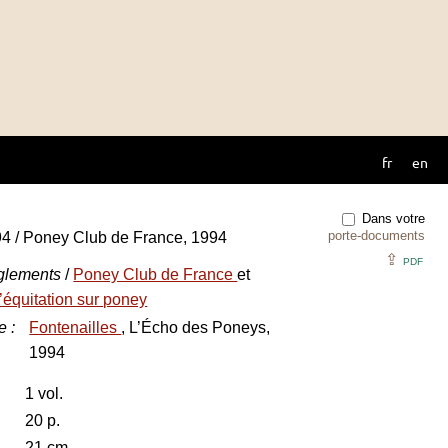
fr
en
Dans votre
porte-documents
4 / Poney Club de France, 1994
⇪
PDF
glements
/
Poney Club de France
et
’équitation sur poney
e
:
Fontenailles
, L’Écho des Poneys,
1994
1 vol.
20 p.
21 cm