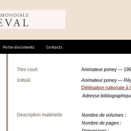
ale du cheval
Porte-documents
Contacts
Titre court
Animateur poney — 199
Intitulé
Animateur poney — Rè
Délégation nationale à l
Adresse bibliographiqu
Description matérielle
Nombre de volumes
:
Nombre de pages
:
Dimensions
: