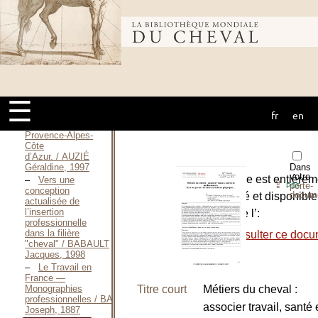
Cheval —
Spécial
Formation / Association
Bibliothèque
Handi-Cheval,
1988
Contrat
d’étude
mondiale du
prospective sur
le devenir des
☰
moniteurs
fr
en
d’équitation en
cheval
région
Provence-Alpes-
Côte
d’Azur. / AUZIÉ
Dans
Géraldine, 1997
votre
L’ouvrage est entièrem
Vers une
⇪
porte-
PDF
conception
docum
numérisé et disponible
actualisée de
l’insertion
le site de l’:
professionnelle
dans la filière
-
Consulter ce docu
"cheval" / BABAULT
Jacques, 1998
Le Travail en
France —
Titre court
Métiers du cheval :
Monographies
professionnelles / BARBERET
associer travail, santé 
Joseph, 1887