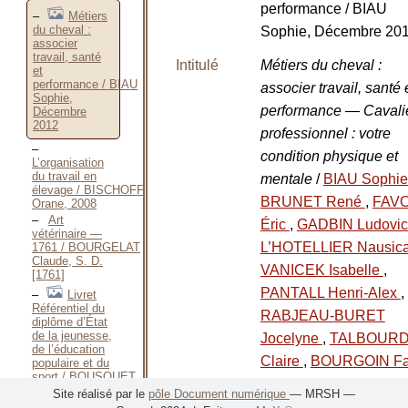
performance / BIAU
Métiers
du cheval :
Sophie, Décembre 20
associer
travail, santé
Intitulé
Métiers du cheval :
et
performance / BIAU
associer travail, santé 
Sophie,
performance — Cavali
Décembre
2012
professionnel : votre
condition physique et
L’organisation
du travail en
mentale
/
BIAU Sophi
élevage / BISCHOFF
BRUNET René
,
FAV
Orane, 2008
Art
Éric
,
GADBIN Ludovi
vétérinaire —
L’HOTELLIER Nausic
1761 / BOURGELAT
Claude, S. D.
VANICEK Isabelle
,
[1761]
PANTALL Henri-Alex
,
Livret
Référentiel du
RABJEAU-BURET
diplôme d’État
de la jeunesse,
Jocelyne
,
TALBOUR
de l’éducation
Claire
,
BOURGOIN Fa
populaire et du
sport / BOUSQUET
,
GODARD Jean-Marc
Laurent, Mars
Site réalisé par le
pôle Document numérique
— MRSH —
2011
FONTENY Joseph
,