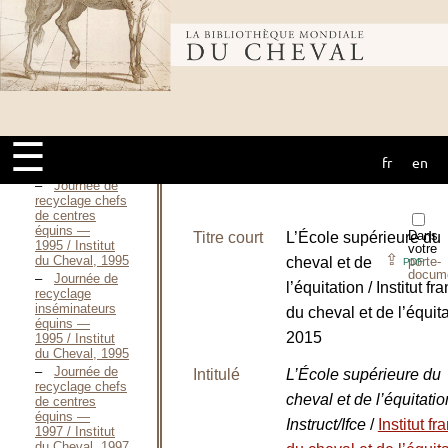
learning in the
horse industry :
Bibliothèque
formal training
programs / HOWEY
William P., 2000
mondiale du
L’Enseignement
en Médecine
vétérinaire / HUGUES
☰
Jean-Baptiste,
fr
en
cheval
1883
Journée de
recyclage chefs
de centres
équins —
Dans
Titre court
L’École supérieure du
1995 / Institut
votre
⇪
du Cheval, 1995
cheval et de
porte-
PDF
docum
Journée de
l’équitation / Institut fr
recyclage
inséminateurs
du cheval et de l’équita
équins —
2015
1995 / Institut
du Cheval, 1995
Journée de
Intitulé
L’École supérieure du
recyclage chefs
cheval et de l’équitati
de centres
équins —
Instruct/Ifce
/
Institut fr
1997 / Institut
du Cheval, 1997