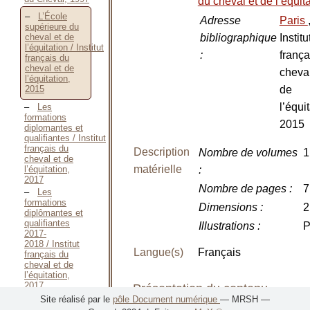
du cheval et de l’équit
L’École
Adresse
Paris
supérieure du
bibliographique
Institu
cheval et de
l’équitation / Institut
:
frança
français du
cheval et de
cheval
l’équitation,
de
2015
l’équit
Les
formations
2015
diplomantes et
qualifiantes / Institut
français du
Description
Nombre de volumes
1
cheval et de
matérielle
l’équitation,
:
2017
Nombre de pages
:
7
Les
formations
Dimensions
:
2
diplômantes et
qualifiantes
Illustrations
:
P
2017-
2018 / Institut
Langue(s)
Français
français du
cheval et de
l’équitation,
2017
Présentation du contenu
Les
Site réalisé par le
pôle Document numérique
— MRSH —
formations au