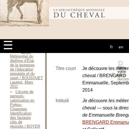
Décembre 2012
L’organisation
Bibliothèque
du travail en
élevage / BISCHOFF
Orane, 2008
Art
mondiale du
vétérinaire —
1761 / BOURGELAT
☰
Claude, S. D.
[1761]
fr
en
cheval
Livret
Référentiel du
diplôme d’État
de la jeunesse,
Dans
Titre court
Je découvre les métier
de l’éducation
votre
populaire et du
⇪
cheval / BRENGARD
porte-
PDF
sport / BOUSQUET
docum
Laurent, Mars
Emmanuelle, Septemb
2011
2014
L’écurie de
pension-
Intitulé
Je découvre les métier
valorisation en
Poitou-
cheval — sous la direc
Charentes
Identification
de Emmanuelle Breng
des facteurs
BRENGARD Emmanue
clés de
réussite / BOYER