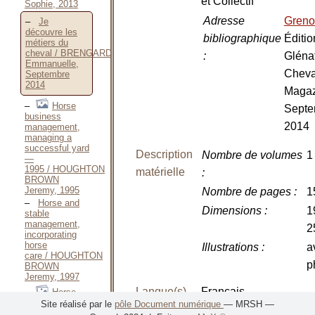
et Collectif
Sophie, 2013
Adresse
Greno
Je
découvre les
bibliographique
Éditio
métiers du
cheval / BRENGARD
:
Gléna
Emmanuelle,
Cheva
Septembre
2014
Magaz
Horse
Septe
business
2014
management,
managing a
successful yard
Description
Nombre de volumes
1
—
1995 / HOUGHTON
matérielle
:
BROWN
Jeremy, 1995
Nombre de pages
:
1
Horse and
Dimensions
:
1
stable
management,
2
incorporating
horse
Illustrations
:
a
care / HOUGHTON
p
BROWN
Jeremy, 1997
Langue(s)
Français
Horse
business
Site réalisé par le
pôle Document numérique
— MRSH —
management,