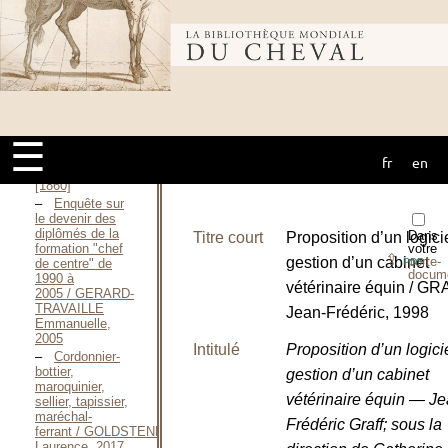
française
d’équitation,
Bibliothèque
2019
Synopsis
of a Course of
Lectures on
mondiale du
Veterinary
Medicine and
☰
Surgery / GAMGEE
John,
fr
en
cheval
MDCCCLX
[1860]
Enquête sur
le devenir des
diplômés de la
Dans
Titre court
Proposition d’un logici
votre
formation "chef
⇪
gestion d’un cabinet
porte-
PDF
de centre" de
docum
1990 à
vétérinaire équin / G
2005 / GERARD-
TRAVAILLE
Jean-Frédéric, 1998
Emmanuelle,
2005
Intitulé
Proposition d’un logici
Cordonnier-
bottier,
gestion d’un cabinet
maroquinier,
vétérinaire équin — Je
sellier, tapissier,
maréchal-
Frédéric Graff; sous la
ferrant / GOLDSTENNE
Laurence, 2017