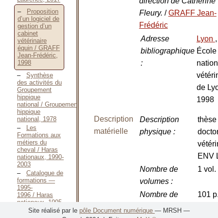
direction de Catherine
Proposition
Fleury.
/
GRAFF Jean-
d’un logiciel de
Frédéric
gestion d’un
cabinet
Adresse
Lyon
,
vétérinaire
équin / GRAFF
bibliographique
École
Jean-Frédéric,
:
nation
1998
vétéri
Synthèse
des activités du
de Ly
Groupement
hippique
1998
national / Groupement
hippique
Description
national, 1978
Description
thèse
Les
matérielle
physique
:
docto
Formations aux
métiers du
vétéri
cheval / Haras
ENV 
nationaux, 1990-
2003
Nombre de
1 vol.
Catalogue de
formations —
volumes
:
1995-
Nombre de
101 p
1996 / Haras
nationaux, 1995
pages
:
Site réalisé par le
pôle Document numérique
— MRSH —
Catalogue