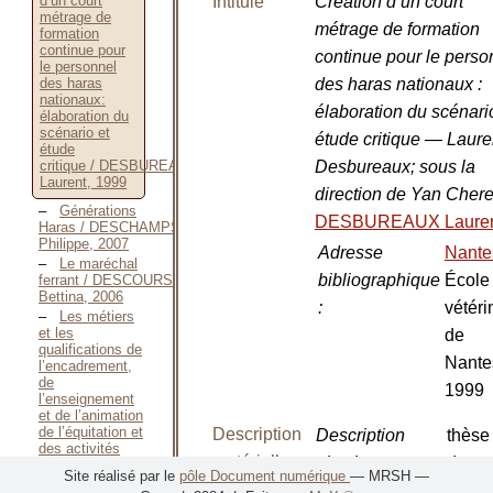
Intitulé
Création d’un court
d’un court
métrage de
métrage de formation
formation
continue pour
continue pour le perso
le personnel
des haras nationaux :
des haras
nationaux:
élaboration du scénari
élaboration du
scénario et
étude critique — Laure
étude
Desbureaux; sous la
critique / DESBUREAUX
Laurent, 1999
direction de Yan Cher
Générations
DESBUREAUX Laure
Haras / DESCHAMPS
Philippe, 2007
Adresse
Nant
Le maréchal
bibliographique
École
ferrant / DESCOURS
Bettina, 2006
:
vétéri
Les métiers
et les
de
qualifications de
Nante
l’encadrement,
de
1999
l’enseignement
et de l’animation
de l’équitation et
Description
Description
thèse
des activités
matérielle
physique
:
docto
équestres / Direction
Site réalisé par le
pôle Document numérique
— MRSH —
technique
vétéri