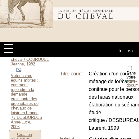
2018
Le manuel
de formation
Bibliothèque
aux métiers du
tourisme
équestre / Comité
national de
mondiale du
tourisme
équestre,
☰
Novembre 2003
fr
en
Les métiers
cheval
du
cheval / COUROUBLE
Jeanne, 1982
Dans
Titre court
Création d’un court
Vétérinaires
votre
⇪
équins mixtes :
métrage de formation
porte-
PDF
comment
docum
continue pour le perso
répondre à la
demande
des haras nationaux:
croissante des
propriétaires de
élaboration du scénari
chevaux de
étude
loisir en France
? / DESBORDES
critique / DESBUREA
Anne-Luce,
2006
Laurent, 1999
Création