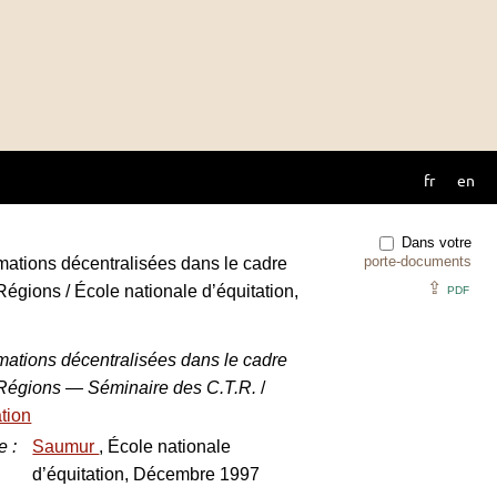
fr
en
Dans votre
porte-documents
mations décentralisées dans le cadre
⇪
Régions / École nationale d’équitation,
PDF
mations décentralisées dans le cadre
./Régions — Séminaire des C.T.R.
/
ation
e
:
Saumur
, École nationale
d’équitation, Décembre 1997