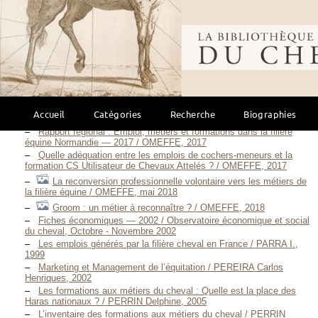
cadres intermédiaires / OMEFFE, 2014
Rapport régional : Emploi, métiers et formations dans la filière
équine Basse-Normandie — 2015 / OMEFFE, 2015
Bibliothèque mondi
Le statut "cadre" dans la filière équine / OMEFFE, 2016
Rapport national — Emploi, métiers et formations dans la filière
équine / OMEFFE, 2016
Le métier d’enseignant d’activités équestres sur le territoire
Languedoc-Roussillon / OMEFFE, 2016
L’emploi salarié dans les centres d’entraînement de chevaux de
Accueil
Catégories
Recherche
Biographies
courses / OMEFFE, 2017
Rapport régional : Emploi, métiers et formations dans la filière
équine Normandie — 2017 / OMEFFE, 2017
Quelle adéquation entre les emplois de cochers-meneurs et la
formation CS Utilisateur de Chevaux Attelés ? / OMEFFE, 2017
La reconversion professionnelle volontaire vers les métiers de
la filière équine / OMEFFE, mai 2018
Groom : un métier à reconnaître ? / OMEFFE, 2018
Fiches économiques — 2002 / Observatoire économique et social
du cheval, Octobre - Novembre 2002
Les emplois générés par la filière cheval en France / PARRA I.,
1999
Marketing et Management de l’équitation / PEREIRA Carlos
Henriques, 2002
Les formations aux métiers du cheval : Quelle est la place des
Haras nationaux ? / PERRIN Delphine, 2005
L’inventaire des formations aux métiers du cheval / PERRIN