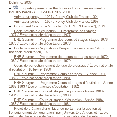
Delphine, 2005
Supporting learning in the horse industry : are we meeting
industry needs? / POGSON Philip, 2000
Animateur poney — 1994 / Poney Club de France, 1994
Animateur poney — 1997 / Poney Club de France, 1997
Groom and Coachman’s Guide / [STEPHEN George?], [1840]
École nationale d’équitation — Programme des stages
1977 / École nationale d’équitation, 1977
ENE Saumur — Programme des cours et stages stages 1978-
1979 / École nationale d’équitation, 1978
École nationale d’équitation - Programme des stages 1978 / École
nationale d’équitation, 1978
ENE Saumur — Programme des cours et stages stages 1979-
1980 / École nationale d’équitation, 1979
Cours de perfectionnement de juge de dressage / École nationale
d’équitation, 18 février 1980
ENE Saumur — Programme Cours et stages — Année 1981-
1982 / École nationale d’équitation, 1981
ENE Saumur — Programme Cours et stages d’équitation - Année
1982-1983 / École nationale d’équitation, 1982
ENE Saumur — Cours et stages d’équitation - Année 1983-
1984 / École nationale d’équitation, 1983
ENE Saumur — Cours et stages d’équitation - Année 1984-
1985 / École nationale d’équitation, 1984
Projet de création d’une "Licence portant sur la gestion et
l’enseignement de l’équitation" par l’Université d’Angers et l’École
nationale d’équitation de Saumur / École nationale d’équitation, S.D.