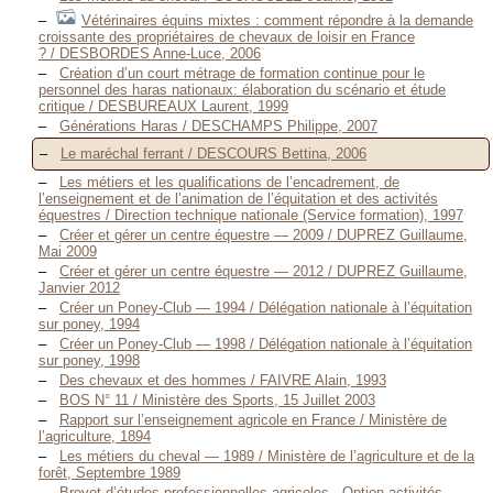
Vétérinaires équins mixtes : comment répondre à la demande
croissante des propriétaires de chevaux de loisir en France
? / DESBORDES Anne-Luce, 2006
Création d’un court métrage de formation continue pour le
personnel des haras nationaux: élaboration du scénario et étude
critique / DESBUREAUX Laurent, 1999
Générations Haras / DESCHAMPS Philippe, 2007
Le maréchal ferrant / DESCOURS Bettina, 2006
Les métiers et les qualifications de l’encadrement, de
l’enseignement et de l’animation de l’équitation et des activités
équestres / Direction technique nationale (Service formation), 1997
Créer et gérer un centre équestre — 2009 / DUPREZ Guillaume,
Mai 2009
Créer et gérer un centre équestre — 2012 / DUPREZ Guillaume,
Janvier 2012
Créer un Poney-Club — 1994 / Délégation nationale à l’équitation
sur poney, 1994
Créer un Poney-Club — 1998 / Délégation nationale à l’équitation
sur poney, 1998
Des chevaux et des hommes / FAIVRE Alain, 1993
BOS N° 11 / Ministère des Sports, 15 Juillet 2003
Rapport sur l’enseignement agricole en France / Ministère de
l’agriculture, 1894
Les métiers du cheval — 1989 / Ministère de l’agriculture et de la
forêt, Septembre 1989
Brevet d’études professionnelles agricoles - Option activités