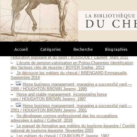
1997
Vers une conception actualisée de l’insertion professionnelle dans
Bibliothèque mondi
la filière "cheval" / BABAULT Jacques, 1998
Le Travail en France — Monographies
professionnelles / BARBERET Joseph, 1887
Métiers du cheval : associer travail, santé et
performance / BIAU Sophie, Décembre 2012
L’organisation du travail en élevage / BISCHOFF Orane, 2008
Art vétérinaire — 1761 / BOURGELAT Claude, S. D. [1761]
Accueil
Catégories
Recherche
Biographies
Livret Référentiel du diplôme d’État de la jeunesse, de
l’éducation populaire et du sport / BOUSQUET Laurent, Mars 2011
L’écurie de pension-valorisation en Poitou-Charentes Identification
des facteurs clés de réussite / BOYER Sophie, 2013
Je découvre les métiers du cheval / BRENGARD Emmanuelle,
Septembre 2014
Horse business management, managing a successful yard —
1995 / HOUGHTON BROWN Jeremy, 1995
Horse and stable management, incorporating horse
care / HOUGHTON BROWN Jeremy, 1997
Horse business management, managing a successful yard —
2001 / HOUGHTON BROWN Jeremy, 2001
Se développer comme professionnel das les occupations
adressées à autrui / Collectif, 2018
Le manuel de formation aux métiers du tourisme équestre / Comité
national de tourisme équestre, Novembre 2003
Les métiers du cheval / COUROUBLE Jeanne, 1982