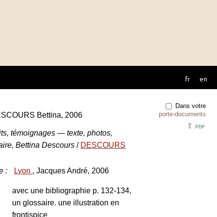
fr
en
Dans votre
porte-documents
 DESCOURS Bettina, 2006
⇪
PDF
its, témoignages — texte, photos,
ire, Bettina Descours
/
DESCOURS
e
:
Lyon
, Jacques André, 2006
avec une bibliographie p. 132-134,
un glossaire. une illustration en
frontispice