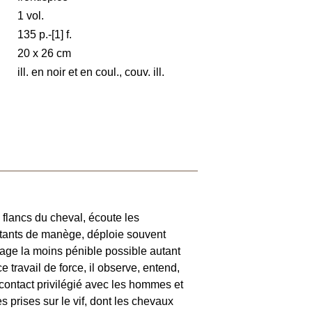
1 vol.
135 p.-[1] f.
20 x 26 cm
ill. en noir et en coul., couv. ill.
 flancs du cheval, écoute les
tants de manège, déploie souvent
rrage la moins pénible possible autant
 travail de force, il observe, entend,
contact privilégié avec les hommes et
s prises sur le vif, dont les chevaux