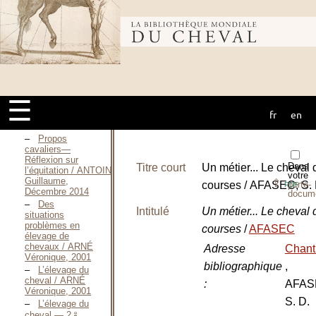
Bibliothèque
Description
mondiale du
scientifique
☰
Métiers du cheval
fr
en
(144)
cheval
Propos
cavaliers—
Réflexion sur
Dans
Titre court
Un métier... Le cheval 
l’équitation / ANTOINE
votre
Guillaume,
⇪
courses / AFASEC, S. 
porte-
PDF
Décembre 2014
docum
Des
Intitulé
Un métier... Le cheval 
situations
problèmes en
courses
/
AFASEC
élevage de
chevaux / ARNÉ
Adresse
Chanti
Véronique, 2001
bibliographique
,
L’élevage du
cheval / ARNÉ
:
AFAS
Véronique, 2001
S. D.
L’élevage du
e
cheval — 2