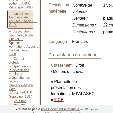
édition / ARNÉ
Description
Nombre de
1 vol.
Véronique, 2005
matérielle
volumes
:
Un métier...
Le cheval de
Reliure
:
plaqu
courses / AFASEC,
Dimensions
:
22 c
S. D.
Association
Illustrations
:
phot
Nationale Handi-
Cheval —
Langue(s)
Français
Spécial
Formation / Association
Handi-Cheval,
Présentation du contenu
1988
Contrat
d’étude
Classement
: Droit
prospective sur
le devenir des
/ Métiers du cheval
moniteurs
d’équitation en
région
« Plaquette de
Provence-Alpes-
présentation des
Côte
d’Azur. / AUZIÉ
formations de l’AFASEC.
Géraldine, 1997
»
IFCE
Vers une
conception
actualisée de
Site réalisé par le
pôle Document numérique
— MRSH —
Notes
l’insertion