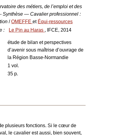
atoire des métiers, de l’emploi et des
 - Synthèse — Cavalier professionnel :
ation
/
OMEFFE
et
Équi-ressources
e
:
Le Pin au Haras
, IFCE, 2014
étude de bilan et perspectives
d’avenir sous maîtrise d’ouvrage de
la Région Basse-Normandie
1 vol.
35 p.
de plusieurs fonctions. Si le cœur de
val, le cavalier est aussi, bien souvent,