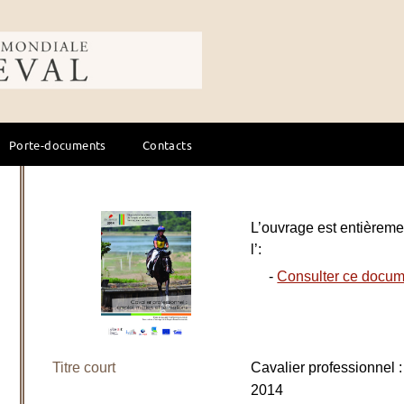
ale du cheval
Porte-documents
Contacts
L’ouvrage est entièremen
l’:
-
Consulter ce docum
Titre court
Cavalier professionnel 
2014