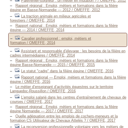
Palefrenier-soigneur : un métier en mutation ? / OMEFFE, 2012
Rapport régional : Emploi, métiers et formations dans la filière
équine en Basse-Normandie — 2012 / OMEFFE, 2012
La traction animale en milieux agricoles et
forestiers / OMEFFE, 2014
Rapport national : Emploi, métiers et formations dans la filière
équine — 2014 / OMEFFE, 2014
Cavalier professionnel : emploi, métiers et
formation / OMEFFE, 2014
Assistant et responsable d’élevage : les besoins de la filière en
cadres intermédiaires / OMEFFE, 2014
Rapport régional : Emploi, métiers et formations dans la filière
équine Basse-Normandie — 2015 / OMEFFE, 2015
Le statut "cadre" dans la filière équine / OMEFFE, 2016
Rapport national — Emploi, métiers et formations dans la filière
équine / OMEFFE, 2016
Le métier d’enseignant d’activités équestres sur le territoire
Languedoc-Roussillon / OMEFFE, 2016
L’emploi salarié dans les centres d’entraînement de chevaux de
courses / OMEFFE, 2017
Rapport régional : Emploi, métiers et formations dans la filière
équine Normandie — 2017 / OMEFFE, 2017
Quelle adéquation entre les emplois de cochers-meneurs et la
formation CS Utilisateur de Chevaux Attelés ? / OMEFFE, 2017
La reconversion professionnelle volontaire vers les métiers de