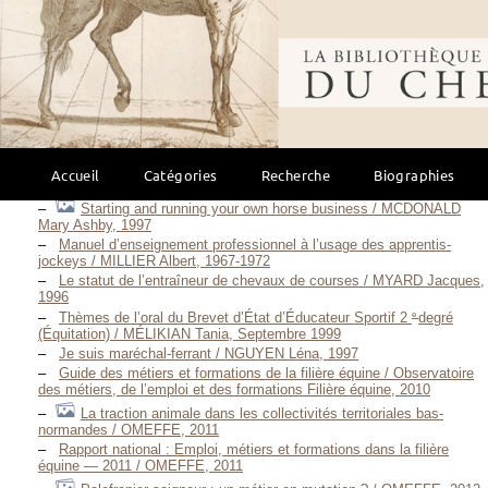
périurbaine / MALAFOSSE C., 1996
La relation "formation-métier" dans le secteur de l’encadrement
des activités équestres / MALHERBE Patrick, Novembre 2002
Bibliothèque mondi
Le Maréchal-ferrant connaissance, formation et renouveau
actuel / MARIENVAL Denis, 1976
Avis des inséminateurs diplômés concernant la formation et
utilisation de la licence / MARKO Amélie, 2009
Le guide à l’installation : élevage en filière équine - Région
Centre / MARTIN Agathe, S.D.
Brevi cenni sulla necessità di perfezionare l’insegnamento della
Accueil
Catégories
Recherche
Biographies
medicina veterinaria / MASSA Corrado, 1860
Starting and running your own horse business / MCDONALD
Mary Ashby, 1997
Manuel d’enseignement professionnel à l’usage des apprentis-
jockeys / MILLIER Albert, 1967-1972
Le statut de l’entraîneur de chevaux de courses / MYARD Jacques,
1996
e
Thèmes de l’oral du Brevet d’État d’Éducateur Sportif 2
degré
(Équitation) / MÉLIKIAN Tania, Septembre 1999
Je suis maréchal-ferrant / NGUYEN Léna, 1997
Guide des métiers et formations de la filière équine / Observatoire
des métiers, de l’emploi et des formations Filière équine, 2010
La traction animale dans les collectivités territoriales bas-
normandes / OMEFFE, 2011
Rapport national : Emploi, métiers et formations dans la filière
équine — 2011 / OMEFFE, 2011