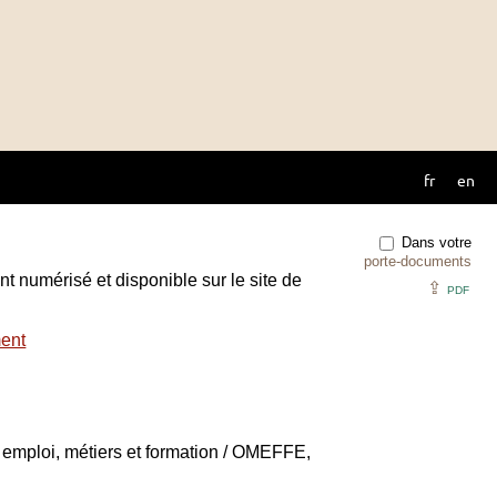
fr
en
Dans votre
porte-documents
t numérisé et disponible sur le site de
⇪
PDF
ent
: emploi, métiers et formation / OMEFFE,