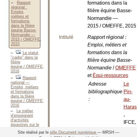
Rapport
formations dans la
régional :
filière équine Basse-
Emploi,
métiers et
Normandie —
formations
dans la filière
2015 / OMEFFE, 2015
équine Basse-
Normandie —
Intitulé
Rapport régional :
2015 / OMEFFE,
2015
Emploi, métiers et
formations dans la
Le statut
"cadre" dans la
filière équine Basse-
filière
équine / OMEFFE,
Normandie
/
OMEFFE
2016
et
Équi-ressources
Rapport
national —
Adresse
Le
Emploi, métiers
bibliographique
Pin-
et formations
dans la filière
:
au-
équine / OMEFFE,
2016
Haras
Le métier
,
d’enseignant
d’activités
IFCE,
équestres sur le
territoire
2015
Site réalisé par le
pôle Document numérique
— MRSH —
Languedoc-