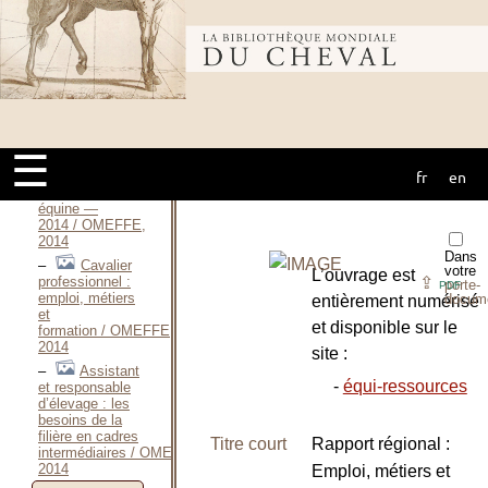
2012
La
traction animale
Bibliothèque
en milieux
agricoles et
forestiers / OMEFFE,
2014
mondiale du
Rapport
national :
☰
Emploi, métiers
fr
en
et formations
cheval
dans la filière
équine —
2014 / OMEFFE,
2014
Dans
Cavalier
votre
L’ouvrage est
⇪
professionnel :
porte-
PDF
emploi, métiers
docum
entièrement numérisé
et
et disponible sur le
formation / OMEFFE,
2014
site :
Assistant
-
équi-ressources
et responsable
d’élevage : les
besoins de la
filière en cadres
Titre court
Rapport régional :
intermédiaires / OMEFFE,
2014
Emploi, métiers et