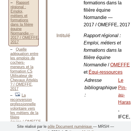
Rapport
formations dans la
régional :
filière équine
Emploi,
métiers et
Normandie —
formations
dans la filière
2017 / OMEFFE, 2017
équine
Normandie —
Intitulé
Rapport régional :
2017 / OMEFFE,
2017
Emploi, métiers et
Quelle
formations dans la
adéquation entre
filière équine
les emplois de
cochers-
Normandie
/
OMEFFE
meneurs et la
formation CS
et
Équi-ressources
Utilisateur de
Adresse
Le
Chevaux Attelés
? / OMEFFE,
bibliographique
Pin-
2017
:
au-
La
reconversion
Haras
professionnelle
volontaire vers
,
les métiers de la
IFCE,
filière
équine / OMEFFE,
2017
mai 2018
Site réalisé par le
pôle Document numérique
— MRSH —