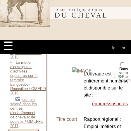
2015
Le statut
"cadre" dans la
Bibliothèque
filière
équine / OMEFFE,
2016
mondiale du
Rapport
national —
Emploi, métiers
☰
et formations
fr
en
cheval
dans la filière
équine / OMEFFE,
2016
Le métier
d’enseignant
Dans
d’activités
votre
L’ouvrage est
⇪
équestres sur le
porte-
PDF
territoire
docum
entièrement numérisé
Languedoc-
et disponible sur le
Roussillon / OMEFFE,
2016
site :
L’emploi
-
équi-ressosurces
salarié dans les
centres
d’entraînement
de chevaux de
Titre court
Rapport régional :
courses / OMEFFE,
2017
Emploi, métiers et