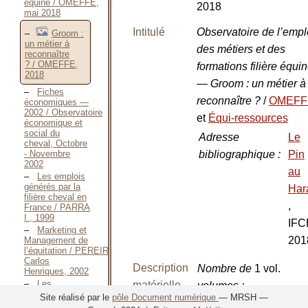
équine / OMEFFE,
2018
mai 2018
Intitulé
Observatoire de l’empl
Groom :
un métier à
des métiers et des
reconnaître
? / OMEFFE,
formations filière équi
2018
— Groom : un métier à
Fiches
reconnaître ?
/
OMEFF
économiques —
2002 / Observatoire
et
Équi-ressources
économique et
social du
Adresse
Le
cheval, Octobre
bibliographique
:
Pin
- Novembre
2002
au
Les emplois
générés par la
Har
filière cheval en
,
France / PARRA
I., 1999
IFC
Marketing et
201
Management de
l’équitation / PEREIRA
Carlos
Description
Nombre de
1 vol.
Henriques, 2002
Les
matérielle
volumes
:
formations aux
Site réalisé par le
pôle Document numérique
— MRSH —
Nombre de
47 p.
métiers du