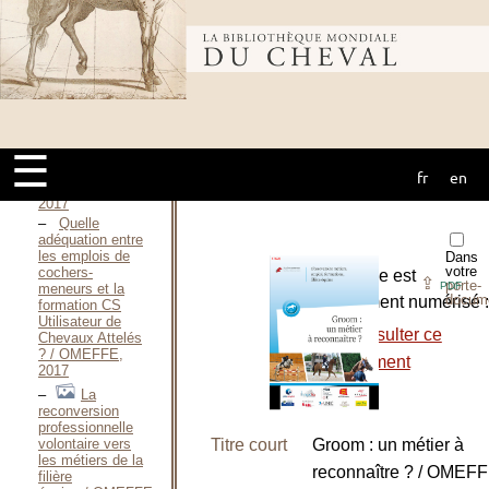
d’entraînement
de chevaux de
courses / OMEFFE,
Bibliothèque
2017
Rapport
régional :
Emploi, métiers
mondiale du
et formations
dans la filière
☰
équine
Normandie —
fr
en
cheval
2017 / OMEFFE,
2017
Quelle
adéquation entre
les emplois de
Dans
votre
cochers-
L’ouvrage est
⇪
porte-
PDF
meneurs et la
docum
entièrement numérisé :
formation CS
Utilisateur de
-
Consulter ce
Chevaux Attelés
? / OMEFFE,
document
2017
La
reconversion
professionnelle
Titre court
Groom : un métier à
volontaire vers
les métiers de la
reconnaître ? / OMEFF
filière