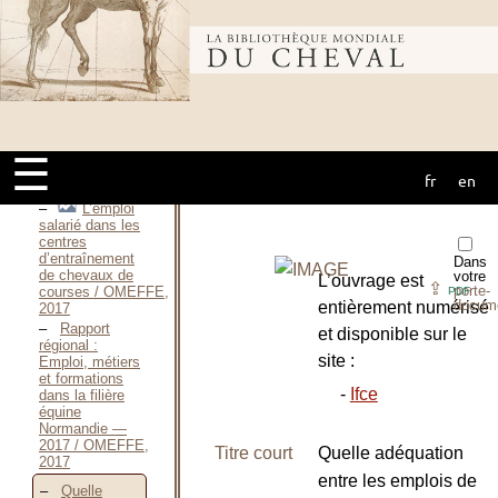
dans la filière
équine / OMEFFE,
Bibliothèque
2016
Le métier
d’enseignant
d’activités
mondiale du
équestres sur le
territoire
Languedoc-
☰
Roussillon / OMEFFE,
fr
en
cheval
2016
L’emploi
salarié dans les
centres
d’entraînement
Dans
de chevaux de
votre
L’ouvrage est
⇪
porte-
courses / OMEFFE,
PDF
docum
entièrement numérisé
2017
Rapport
et disponible sur le
régional :
site :
Emploi, métiers
et formations
-
Ifce
dans la filière
équine
Normandie —
2017 / OMEFFE,
Titre court
Quelle adéquation
2017
entre les emplois de
Quelle