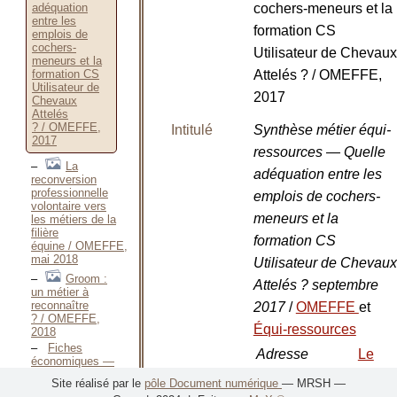
adéquation
cochers-meneurs et la
entre les
formation CS
emplois de
cochers-
Utilisateur de Chevaux
meneurs et la
formation CS
Attelés ? / OMEFFE,
Utilisateur de
2017
Chevaux
Attelés
? / OMEFFE,
Intitulé
Synthèse métier équi-
2017
ressources — Quelle
La
adéquation entre les
reconversion
professionnelle
emplois de cochers-
volontaire vers
meneurs et la
les métiers de la
filière
formation CS
équine / OMEFFE,
mai 2018
Utilisateur de Chevaux
Groom :
Attelés ? septembre
un métier à
reconnaître
2017
/
OMEFFE
et
? / OMEFFE,
Équi-ressources
2018
Fiches
Adresse
Le
économiques —
2002 / Observatoire
bibliographique
Pin-
Site réalisé par le
pôle Document numérique
— MRSH —
économique et