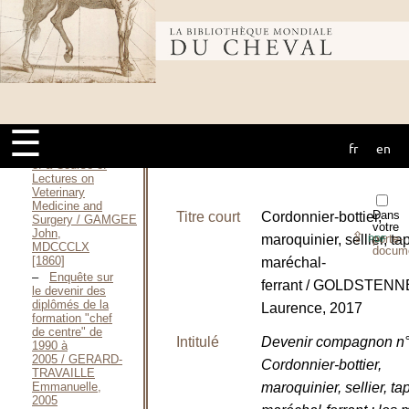
d’équitation / Fédération
française
d’équitation,
Bibliothèque
Octobre 1989
Guide fédéral
du
dirigeant / Fédération
mondiale du
française
d’équitation,
☰
2019
fr
en
cheval
Synopsis
of a Course of
Lectures on
Veterinary
Medicine and
Dans
Titre court
Cordonnier-bottier,
Surgery / GAMGEE
votre
John,
⇪
maroquinier, sellier, tap
porte-
PDF
MDCCCLX
docum
[1860]
maréchal-
Enquête sur
ferrant / GOLDSTENN
le devenir des
diplômés de la
Laurence, 2017
formation "chef
de centre" de
Intitulé
Devenir compagnon n
1990 à
2005 / GERARD-
Cordonnier-bottier,
TRAVAILLE
maroquinier, sellier, tap
Emmanuelle,
2005