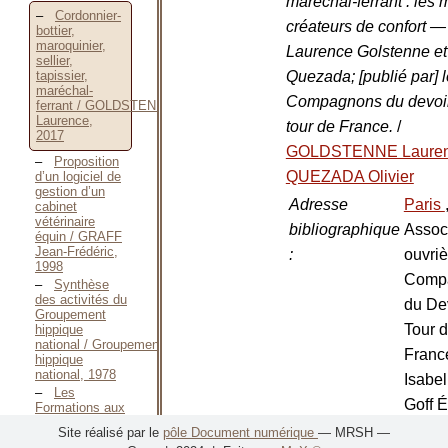
maréchal-ferrant : les 
Cordonnier-
créateurs de confort — 
bottier,
maroquinier,
Laurence Golstenne et 
sellier,
Quezada; [publié par] 
tapissier,
maréchal-
Compagnons du devoir
ferrant / GOLDSTENNE
Laurence,
tour de France.
/
2017
GOLDSTENNE Laure
Proposition
QUEZADA Olivier
d’un logiciel de
gestion d’un
Adresse
Paris
cabinet
vétérinaire
bibliographique
Assoc
équin / GRAFF
Jean-Frédéric,
:
ouvriè
1998
Comp
Synthèse
des activités du
du De
Groupement
Tour 
hippique
national / Groupement
Franc
hippique
national, 1978
Isabel
Les
Goff É
Formations aux
métiers du
2017
Site réalisé par le
pôle Document numérique
— MRSH —
cheval / Haras