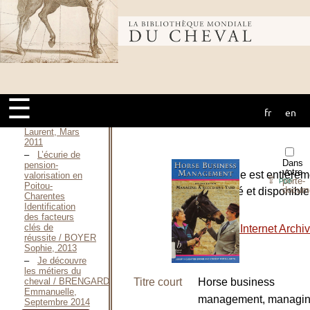
Art
vétérinaire —
1761 / BOURGELAT
Bibliothèque
Claude, S. D.
[1761]
Livret
Référentiel du
mondiale du
diplôme d’État
de la jeunesse,
☰
de l’éducation
fr
en
populaire et du
cheval
sport / BOUSQUET
Laurent, Mars
2011
L’écurie de
Dans
pension-
votre
L’ouvrage est entièrem
valorisation en
⇪
porte-
PDF
Poitou-
docum
numérisé et disponible
Charentes
Identification
le site :
des facteurs
clés de
-
The Internet Archi
réussite / BOYER
Sophie, 2013
Je découvre
les métiers du
Titre court
Horse business
cheval / BRENGARD
Emmanuelle,
management, managin
Septembre 2014