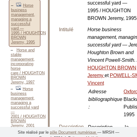
successful yard —
Horse
business
1995 / HOUGHTON
management,
BROWN Jeremy, 1995
managing a
successful
yard —
Intitulé
Horse business
1995 / HOUGHTON
management, managin
BROWN
Jeremy, 1995
successful yard — Je
Horse and
Houghton Brown and
stable
management,
Vincent Powell-Smith.
incorporating
HOUGHTON BROWN
horse
care / HOUGHTON
Jeremy
et
POWELL-S
BROWN
Jeremy, 1997
Vincent
Horse
Adresse
Oxfor
business
management,
bibliographique
Black
managing a
:
Publis
successful yard
—
1995
2001 / HOUGHTON
BROWN
Jeremy, 2001
Description
Description
la
Se
Site réalisé par le
pôle Document numérique
— MRSH —
matérielle
physique
:
premi
développer