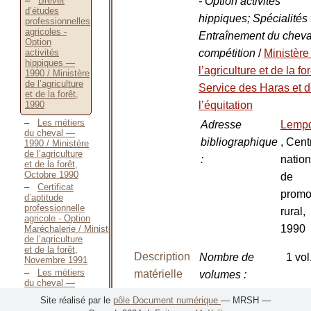
- Option activités
Brevet
d’études
hippiques; Spécialités 
professionnelles
agricoles -
Entraînement du cheva
Option
compétition
/
Ministère
activités
hippiques —
l’agriculture et de la fo
1990 / Ministère
de l’agriculture
Service des Haras et 
et de la forêt,
l’équitation
1990
Les métiers
Adresse
Lemp
du cheval —
bibliographique
, Cent
1990 / Ministère
de l’agriculture
:
nation
et de la forêt,
Octobre 1990
de
Certificat
promo
d’aptitude
professionnelle
rural,
agricole - Option
1990
Maréchalerie / Ministère
de l’agriculture
et de la forêt,
Description
Nombre de
1 vol
Novembre 1991
Les métiers
matérielle
volumes
:
du cheval —
Nombre de
42 p.
1991 / Ministère
Site réalisé par le
pôle Document numérique
— MRSH —
de l’agriculture
pages
: