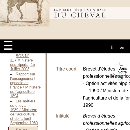
l’équitation sur
poney, 1994
Créer un
Bibliothèque
Poney-Club —
1998 / Délégation
nationale à
l’équitation sur
mondiale du
poney, 1998
Des chevaux
☰
et des
hommes / FAIVRE
fr
en
cheval
Alain, 1993
BOS N°
11 / Ministère
des Sports, 15
Dans
Titre court
Brevet d’études
Juillet 2003
votre
Rapport sur
⇪
professionnelles agric
porte-
PDF
l’enseignement
docum
agricole en
- Option activités hipp
France / Ministère
— 1990 / Ministère de
de l’agriculture,
1894
l’agriculture et de la for
Les métiers
1990
du cheval —
1989 / Ministère
de l’agriculture
Intitulé
Brevet d’études
et de la forêt,
professionnelles agric
Septembre 1989