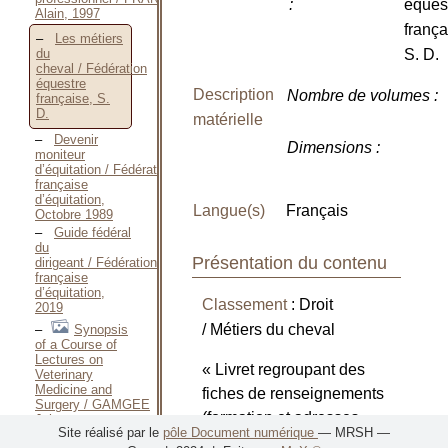
:
éques
Alain, 1997
frança
Les métiers
S. D.
du
cheval / Fédération
équestre
Description
Nombre de volumes
:
française, S.
D.
matérielle
Devenir
Dimensions
:
moniteur
d’équitation / Fédération
française
d’équitation,
Langue(s)
Français
Octobre 1989
Guide fédéral
du
Présentation du contenu
dirigeant / Fédération
française
d’équitation,
Classement
: Droit
2019
/ Métiers du cheval
Synopsis
of a Course of
Lectures on
« Livret regroupant des
Veterinary
Medicine and
fiches de renseignements
Surgery / GAMGEE
(formation et adresses
John,
Site réalisé par le
pôle Document numérique
— MRSH —
MDCCCLX
utiles) pour accéder à un