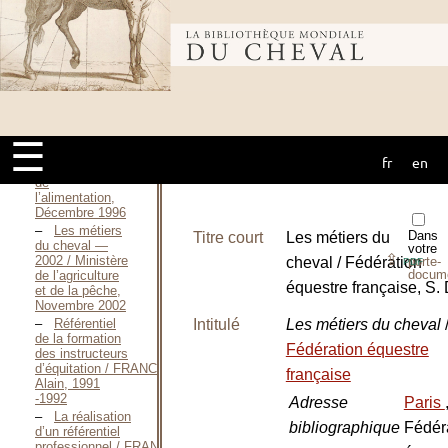
de la pêche et
de
Bibliothèque
l’alimentation,
Novembre 1995
Les
formations aux
mondiale du
métiers du
cheval —
1996 / Ministère
☰
de l’agriculture
fr
en
cheval
de la pêche et
de
l’alimentation,
Décembre 1996
Les métiers
Dans
Titre court
Les métiers du
du cheval —
votre
⇪
2002 / Ministère
cheval / Fédération
porte-
PDF
docum
de l’agriculture
équestre française, S. 
et de la pêche,
Novembre 2002
Intitulé
Les métiers du cheval
Référentiel
de la formation
Fédération équestre
des instructeurs
d’équitation / FRANCQUEVILLE
française
Alain, 1991
-1992
Adresse
Paris
La réalisation
bibliographique
Fédér
d’un référentiel
professionnel / FRANCQUEVILLE