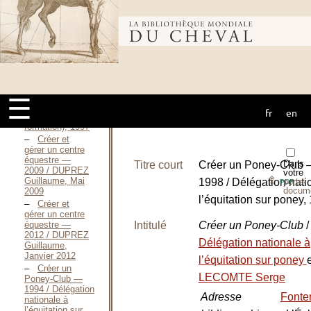
et les
qualifications de
l’encadrement,
Bibliothèque
de
l’enseignement
et de l’animation
de l’équitation et
mondiale du
des activités
équestres / Direction
technique
☰
nationale
fr
en
cheval
(Service
formation), 1997
Créer et
gérer un centre
équestre —
Dans
Titre court
Créer un Poney-Club
2009 / DUPREZ
votre
⇪
Guillaume, Mai
1998 / Délégation nati
porte-
PDF
docum
2009
l’équitation sur poney,
Créer et
gérer un centre
Intitulé
Créer un Poney-Club
/
équestre —
2012 / DUPREZ
Délégation nationale à
Guillaume,
Janvier 2012
l’équitation sur poney
Créer un
LECOMTE Serge
Poney-Club —
1994 / Délégation
Adresse
Fonten
nationale à
l’équitation sur