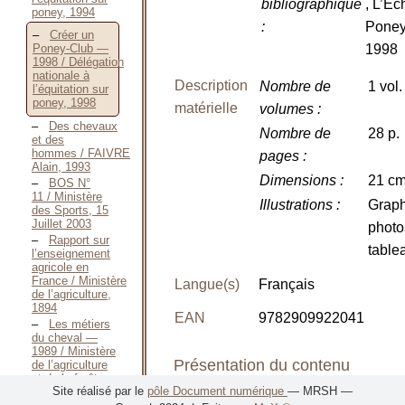
bibliographique
, L’Éc
poney, 1994
:
Poney
Créer un
1998
Poney-Club —
1998 / Délégation
nationale à
Description
Nombre de
1 vol.
l’équitation sur
poney, 1998
matérielle
volumes
:
Des chevaux
Nombre de
28 p.
et des
hommes / FAIVRE
pages
:
Alain, 1993
Dimensions
:
21 c
BOS N°
11 / Ministère
Illustrations
:
Graph
des Sports, 15
Juillet 2003
photo
Rapport sur
table
l’enseignement
agricole en
France / Ministère
Langue(s)
Français
de l’agriculture,
1894
EAN
9782909922041
Les métiers
du cheval —
1989 / Ministère
Présentation du contenu
de l’agriculture
et de la forêt,
Site réalisé par le
pôle Document numérique
— MRSH —
Septembre 1989
Classement
: Droit