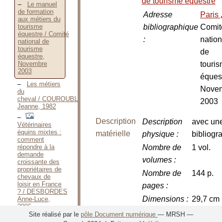
de tourisme équestre
Le manuel
de formation
Adresse
Paris
aux métiers du
bibliographique
Comit
tourisme
équestre / Comité
:
nation
national de
tourisme
de
équestre,
touri
Novembre
2003
équest
Les métiers
Nove
du
cheval / COUROUBLE
2003
Jeanne, 1982
Description
Description
avec un
Vétérinaires
équins mixtes :
matérielle
physique
:
bibliogr
comment
répondre à la
Nombre de
1 vol.
demande
volumes
:
croissante des
propriétaires de
Nombre de
144 p.
chevaux de
loisir en France
pages
:
? / DESBORDES
Dimensions
:
29,7 cm
Anne-Luce,
2006
Illustrations
:
avec
Site réalisé par le
pôle Document numérique
— MRSH —
Création d’un