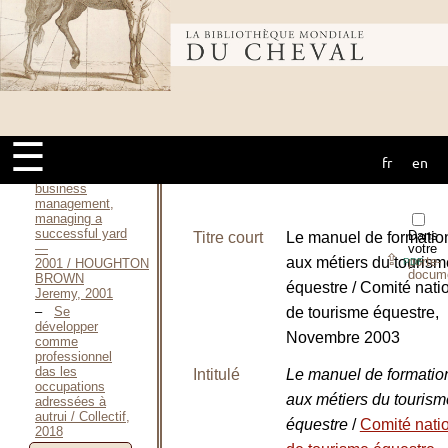
BROWN
Jeremy, 1995
Bibliothèque
Horse and
stable
management,
incorporating
mondiale du
horse
care / HOUGHTON
BROWN
☰
Jeremy, 1997
fr
en
cheval
Horse
business
management,
managing a
successful yard
Dans
Titre court
Le manuel de formatio
votre
—
⇪
aux métiers du tourism
porte-
PDF
2001 / HOUGHTON
docum
BROWN
équestre / Comité nati
Jeremy, 2001
de tourisme équestre,
Se
développer
Novembre 2003
comme
professionnel
das les
Intitulé
Le manuel de formatio
occupations
aux métiers du tourism
adressées à
autrui / Collectif,
équestre
/
Comité nati
2018