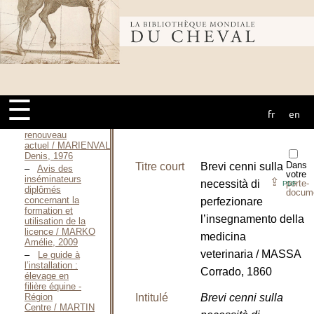
"formation-
métier" dans le
Bibliothèque
secteur de
l’encadrement
des activités
équestres / MALHERBE
Patrick,
mondiale du
Novembre 2002
Le Maréchal-
☰
ferrant
fr
en
connaissance,
cheval
formation et
renouveau
actuel / MARIENVAL
Denis, 1976
Dans
Titre court
Brevi cenni sulla
Avis des
votre
inséminateurs
⇪
necessità di
porte-
PDF
diplômés
docum
concernant la
perfezionare
formation et
l’insegnamento della
utilisation de la
licence / MARKO
medicina
Amélie, 2009
veterinaria / MASSA
Le guide à
l’installation :
Corrado, 1860
élevage en
filière équine -
Intitulé
Brevi cenni sulla
Région
Centre / MARTIN