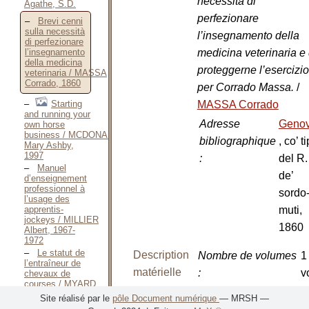
necessità di
Agathe, S.D.
perfezionare
Brevi cenni
sulla necessità
l’insegnamento della
di perfezionare
medicina veterinaria e 
l’insegnamento
della medicina
proteggerne l’esercizio
veterinaria / MASSA
Corrado, 1860
per Corrado Massa.
/
Starting
MASSA Corrado
and running your
Adresse
Geno
own horse
business / MCDONALD
bibliographique
, co’ ti
Mary Ashby,
1997
:
del R. 
Manuel
de’
d’enseignement
professionnel à
sordo
l’usage des
apprentis-
muti,
jockeys / MILLIER
1860
Albert, 1967-
1972
Le statut de
Description
Nombre de volumes
1
l’entraîneur de
matérielle
:
v
chevaux de
courses / MYARD
Nombre de pages
:
1
Jacques, 1996
Site réalisé par le
pôle Document numérique
— MRSH —
Thèmes de
p