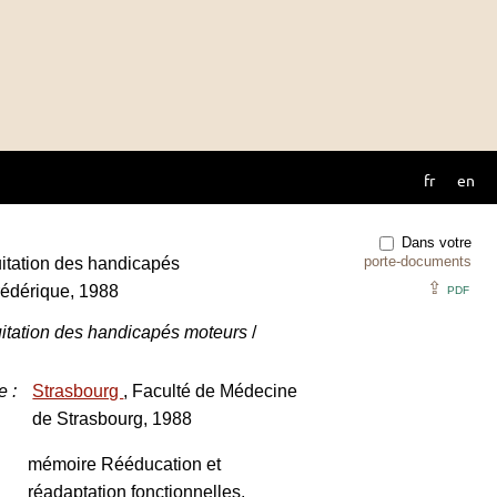
fr
en
Dans votre
porte-documents
uitation des handicapés
⇪
édérique, 1988
PDF
uitation des handicapés moteurs
/
e
:
Strasbourg
, Faculté de Médecine
de Strasbourg, 1988
mémoire Rééducation et
réadaptation fonctionnelles,