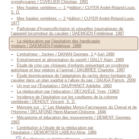
symphysaires / CUVELIER Christian, 1991
re
Mes fragiles vertèbres — 1
édition / CUYER André-Roland-Louis,
S. D.
e
Mes fragiles vertèbres — 2
édition / CUYER André-Roland-Louis,
1977
Pathologie d’hypersollicitation et séquelles traumatiques de
l’appareil locomoteur du cavalier / DAEMGEN Frédérique, 1987
La rééducation par l’équitation des handicapés
moteurs / DAEMGEN Frédérique, 1988
er
L’entraîneur - Jockey / DAHAN Georges, 1
Juin 1990
Entraînement et alimentation du sportif / DALLY Alain, 1989
Étude de cinq cas cliniques d’enfants présentant un syndrome
autistique et leur relation à l’animal / DAUBREE Charlotte, 1997
Étude biomécanique de l’adaptation du rachis dorso lombaire du
cavalier dans un plan sagittal à l’allure du pas / DAUGA Patrick, 2009
Un mot sur l’Équitation / DAUPHINOT Adolphe, 1860
La rééducation par l’éducation / DECAVÈLE Yves, [1982]
Incidence de l’équitation sur les courbures de la colonne
vertébrale / DEHOUT Vincent, S. D.
Mémoire sur : 1° Les Maladies Morvo-Farcineuses du Cheval et de
l’Homme / DELAFOND Henri-Mamert-Onésime, 1846
Mécanisme et éducation des mouvements / DEMENŸ Georges,
1993
Contribution à l’étude de la rééducation par
l’équitation / DEMORTIER LABEAU Aline, 1986