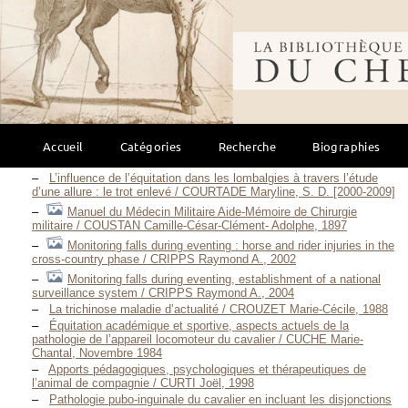
Les risques professionnels dans la filière équine de
l’Orne / CPHSCT 61, 2006
Bibliothèque mondi
Influences du traitement ostéopathique du plancher pelvien sur
l’assiette du cavalier / COQUERY Anne, Septembre 2011
Les peurs en équitation / CORDA Agnès, 2003
Essais de Psychologie Sportive / COUBERTIN Pierre FRÉDY,
BARON DE, 1913
Contribution à l’étude de la trichinose humaine, étude de deux
anadémies survenues en 1985 / COUDERT J., 1988
Accueil
Catégories
Recherche
Biographies
Méthode rationnelle du traitement des plaies chez le Cheval et
chez l’Homme / COULET Pierre-Claude, 1879
L’influence de l’équitation dans les lombalgies à travers l’étude
d’une allure : le trot enlevé / COURTADE Maryline, S. D. [2000-2009]
Manuel du Médecin Militaire Aide-Mémoire de Chirurgie
militaire / COUSTAN Camille-César-Clément- Adolphe, 1897
Monitoring falls during eventing : horse and rider injuries in the
cross-country phase / CRIPPS Raymond A., 2002
Monitoring falls during eventing, establishment of a national
surveillance system / CRIPPS Raymond A., 2004
La trichinose maladie d’actualité / CROUZET Marie-Cécile, 1988
Équitation académique et sportive, aspects actuels de la
pathologie de l’appareil locomoteur du cavalier / CUCHE Marie-
Chantal, Novembre 1984
Apports pédagogiques, psychologiques et thérapeutiques de
l’animal de compagnie / CURTI Joël, 1998
Pathologie pubo-inguinale du cavalier en incluant les disjonctions