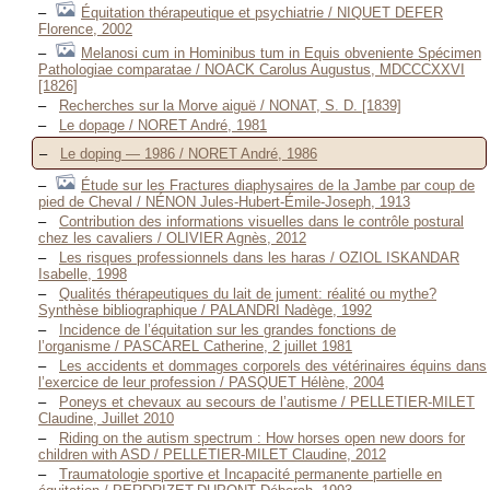
Équitation thérapeutique et psychiatrie / NIQUET DEFER
Florence, 2002
Melanosi cum in Hominibus tum in Equis obveniente Spécimen
Pathologiae comparatae / NOACK Carolus Augustus, MDCCCXXVI
[1826]
Recherches sur la Morve aiguë / NONAT, S. D. [1839]
Le dopage / NORET André, 1981
Le doping — 1986 / NORET André, 1986
Étude sur les Fractures diaphysaires de la Jambe par coup de
pied de Cheval / NÉNON Jules-Hubert-Émile-Joseph, 1913
Contribution des informations visuelles dans le contrôle postural
chez les cavaliers / OLIVIER Agnès, 2012
Les risques professionnels dans les haras / OZIOL ISKANDAR
Isabelle, 1998
Qualités thérapeutiques du lait de jument: réalité ou mythe?
Synthèse bibliographique / PALANDRI Nadège, 1992
Incidence de l’équitation sur les grandes fonctions de
l’organisme / PASCAREL Catherine, 2 juillet 1981
Les accidents et dommages corporels des vétérinaires équins dans
l’exercice de leur profession / PASQUET Hélène, 2004
Poneys et chevaux au secours de l’autisme / PELLETIER-MILET
Claudine, Juillet 2010
Riding on the autism spectrum : How horses open new doors for
children with ASD / PELLETIER-MILET Claudine, 2012
Traumatologie sportive et Incapacité permanente partielle en