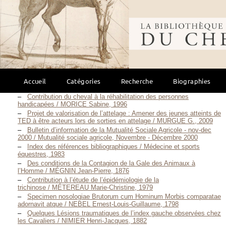
e
Arte gymnastica — 4
édition / MERCURIALIS Jérôme, 1601
Arte gymnastica — 1672 / MERCURIALIS Jérôme, 1672
Bibliothèque mondi
Fitness, Performance and the female equestrian / MIDKIFF Mary
D., 1996
À cheval aussi / MINGANT Daniel, Mars 2004
Le Sérum de cheval normal, son utilisation en
thérapeutique / MONGOUR Charles, 1912
Essai sur la Morve Aiguë / MONNERAT François-Philippe, 1842
L’équitation, ses effets physiologiques, psychiques et
Accueil
Catégories
Recherche
Biographies
pédagogiques / , 1899
Contribution du cheval à la réhabilitation des personnes
handicapées / MORICE Sabine, 1996
Projet de valorisation de l’attelage : Amener des jeunes atteints de
TED à être acteurs lors de sorties en attelage / MURGUE G., 2009
Bulletin d’information de la Mutualité Sociale Agricole - nov-dec
2000 / Mutualité sociale agricole, Novembre - Décembre 2000
Index des références bibliographiques / Médecine et sports
équestres, 1983
Des conditions de la Contagion de la Gale des Animaux à
l’Homme / MÉGNIN Jean-Pierre, 1876
Contribution à l’étude de l’épidémiologie de la
trichinose / MÉTEREAU Marie-Christine, 1979
Specimen nosologiae Brutorum cum Hominum Morbis comparatae
adornavit atque / NEBEL Ernest-Louis-Guillaume, 1798
Quelques Lésions traumatiques de l’index gauche observées chez
les Cavaliers / NIMIER Henri-Jacques, 1882