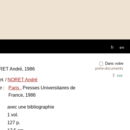
fr
en
Dans votre
porte-documents
RET André, 1986
⇪
PDF
et.
/
NORET André
e
:
Paris
, Presses Universitaires de
France, 1986
avec une bibliographie
1 vol.
127 p.