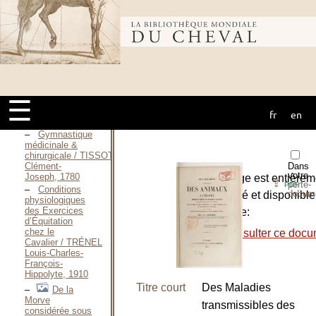
l’Homme et
chez les
Solipèdes / TARDIEU
Bibliothèque
Auguste-
Ambroise, 1843
La
rééducation des
mondiale du
handicapés
physiques par
☰
l’équitation / PICART-
TINTRELIN
fr
en
cheval
Colette, 1972
Gymnastique
médicinale &
chirurgicale / TISSOT
Dans
Clément-
votre
Joseph, 1780
L’ouvrage est entièrem
⇪
porte-
PDF
Conditions
docum
numérisé et disponible
physiologiques
des Exercices
le site de:
d’Équitation
chez le
-
Consulter ce docu
Cavalier / TRÉNEL
Louis-Charles-
François-
Hippolyte, 1910
Titre court
Des Maladies
De la
Morve
transmissibles des
considérée sous