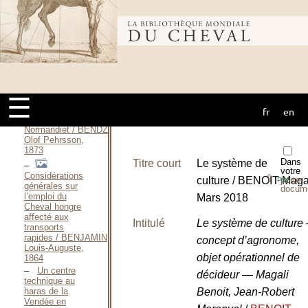
Haras National
de
Compiègne / BEN
Bibliothèque
Philippe, 1994
La place des
animaux dans la
lutte
mondiale du
antivirale / BENARD
WEBER Valérie,
☰
1994
Om
fr
en
cheval
hästkulturen i
Normandiet / BENDZ
Olof Pehrsson,
1873
Dans
Titre court
Le système de
votre
Considérations
⇪
culture / BENOIT Magal
porte-
PDF
générales sur
docum
l’emploi du
Mars 2018
Cheval hongre
affecté aux
Intitulé
Le système de culture
transports
rapides / BENJAMIN
concept d’agronome,
Louis-Auguste,
objet opérationnel de
1864
Un centre
décideur — Magali
technique au
Benoit, Jean-Robert
haras de la
Vendée en