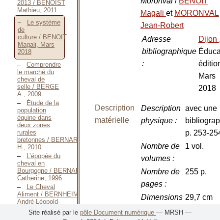
Moronval
/
BENOIT
2013 / BENOIST
Mathieu, 2011
Magali
et
MORONVAL
Le système
Jean-Robert
de
culture / BENOIT
Adresse
Dijon
Magali, Mars
bibliographique
Éduca
2018
:
éditio
Comprendre
le marché du
Mars
cheval de
selle / BERGE
2018
A., 2009
Étude de la
Description
Description
avec une
population
équine dans
matérielle
physique
:
bibliogra
deux zones
rurales
p. 253-25
bretonnes / BERNARD
Nombre de
1 vol.
H., 2010
L’épopée du
volumes
:
cheval en
Bourgogne / BERNARDIS
Nombre de
255 p.
Catherine, 1996
pages
:
Le Cheval
Aliment / BERNHEIM
Dimensions
29,7 cm
André-Léopold-
Samuel, 1908
:
Site réalisé par le
pôle Document numérique
— MRSH —
Congrès de