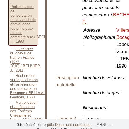
de cheval dans les
Performances
principaux circuits
de
commerciaux
/
BECH
conservation
de la viande de
F.
cheval dans
les principaux
Adresse
Villers
circuits
bibliographique
Boca
commerciaux / BECHEREL
F., 1990
:
Labora
La relance
Viand
du cheval de
trait en France
l’ITEB
(1972-
1990
2010) / BELIVIER
J., 2011
Recherches
Description
Nombre de volumes
:
sur la production
et l’amélioration
matérielle
des chevaux en
Nombre de pages
:
Bretagne / BELLAMI
Georges, 1880
Multiplication
et amélioration
Illustrations
:
des Espèces
Chevaline et
Langue(s)
Français
Bovine / BELLAMY
Pierre, 1854
Site réalisé par le
pôle Document numérique
— MRSH —