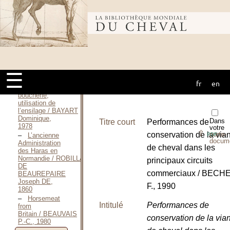
Français dans le
Sud de la
Bibliothèque
Manche / BAUMET
Michel, 1985
Les loisirs à
cheval en
mondiale du
France / BAUMET
Michel, 1994
☰
L’engraissement
fr
en
cheval
du poulain de
boucherie,
utilisation de
l’ensilage / BAYART
Dominique,
Dans
Titre court
Performances de
1978
votre
⇪
conservation de la via
porte-
PDF
L’ancienne
docum
Administration
de cheval dans les
des Haras en
Normandie / ROBILLARD
principaux circuits
DE
commerciaux / BECH
BEAUREPAIRE
Joseph DE,
F., 1990
1860
Horsemeat
Intitulé
Performances de
from
Britain / BEAUVAIS
conservation de la via
P.-C., 1980