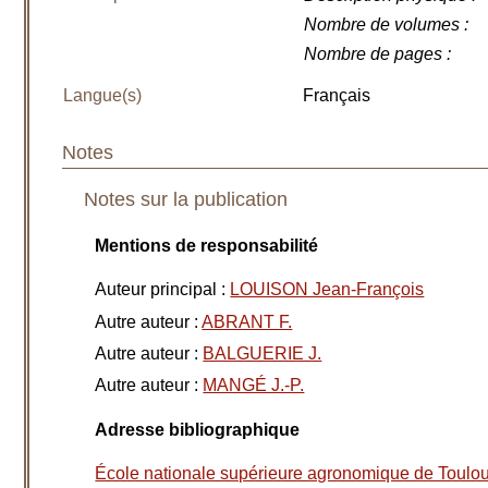
Nombre de volumes
:
Nombre de pages
:
Langue(s)
Français
Notes
Notes sur la publication
Mentions de responsabilité
Auteur principal
:
LOUISON Jean-François
Autre auteur
:
ABRANT F.
Autre auteur
:
BALGUERIE J.
Autre auteur
:
MANGÉ J.-P.
Adresse bibliographique
École nationale supérieure agronomique de Toulo