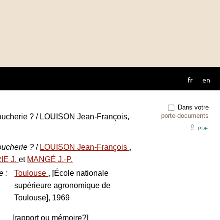
fr
en
Dans votre
porte-documents
boucherie ? / LOUISON Jean-François,
⇪
PDF
oucherie ?
/
LOUISON Jean-François
,
IE J.
et
MANGÉ J.-P.
e
:
Toulouse
, [École nationale
supérieure agronomique de
Toulouse], 1969
[rapport ou mémoire?]