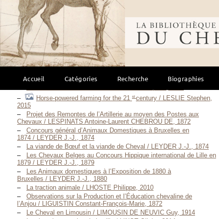
Précis sur la Poste aux Chevaux / Les Maîtres de Poste, S. D.
[1840]
Bibliothèque mondi
Gaz de Fumier : dernières techniques de production et
d’utilisation / LESAGE Édouard, 1952
Applications de l’Anatomie à l’Inspection des Viandes de
Boucherie / LESBRE François-Xavier, 1909
Le point sur l’élevage et les utilisations des chevaux de sang en
Pologne / LESCOAT Elisabeth, 1994
Mise en place d’un observatoire économique de la filière cheval de
Accueil
Catégories
Recherche
Biographies
selle / LESCOAT Elisabeth, 1994
The New Horse-Powered Farm / LESLIE Stephen, 2015
st
Horse-powered farming for the 21
century / LESLIE Stephen,
2015
Projet des Remontes de l’Artillerie au moyen des Postes aux
Chevaux / LESPINATS Antoine-Laurent CHEBROU DE, 1872
Concours général d’Animaux Domestiques à Bruxelles en
1874 / LEYDER J.-J., 1874
La viande de Bœuf et la viande de Cheval / LEYDER J.-J., 1874
Les Chevaux Belges au Concours Hippique international de Lille en
1879 / LEYDER J.-J., 1879
Les Animaux domestiques à l’Exposition de 1880 à
Bruxelles / LEYDER J.-J., 1880
La traction animale / LHOSTE Philippe, 2010
Observations sur la Production et l’Éducation chevaline de
l’Anjou / LIGUISTIN Constant-François-Marie, 1872
Le Cheval en Limousin / LIMOUSIN DE NEUVIC Guy, 1914