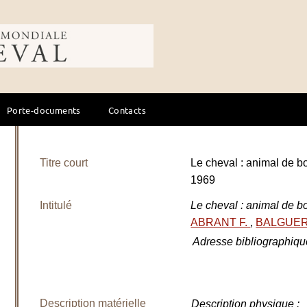
ale du cheval
Porte-documents
Contacts
Titre court
Le cheval : animal de 
1969
Intitulé
Le cheval : animal de b
ABRANT F.
,
BALGUER
Adresse bibliographiqu
Description matérielle
Description physique
: