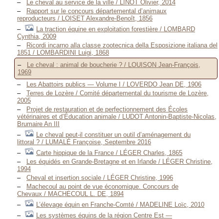
Le cheval au service de la ville / LINOT Olivier, 2014
Rapport sur le concours départemental d’animaux
reproducteurs / LOISET Alexandre-Benoît, 1856
La traction équine en exploitation forestière / LOMBARD
Cynthia, 2009
Ricordi incarno alla classe zootecnica della Esposizione italiana del
1851 / LOMBARDINI Luigi, 1868
Le cheval : animal de boucherie ? / LOUISON Jean-François,
1969
Les Abattoirs publics — Volume I / LOVERDO Jean DE, 1906
Terres de Lozère / Comité départemental du tourisme de Lozère,
2005
Projet de restauration et de perfectionnement des Écoles
vétérinaires et d’Éducation animale / LUDOT Antonin-Baptiste-Nicolas,
Brumaire An III
Le cheval peut-il constituer un outil d’aménagement du
littoral ? / LUMALÉ Françoise, Septembre 2016
Carte hippique de la France / LÉGER Charles, 1865
Les équidés en Grande-Bretagne et en Irlande / LÉGER Christine,
1994
Cheval et insertion sociale / LÉGER Christine, 1996
Machecoul au point de vue économique. Concours de
Chevaux / MACHECOUL L. DE, 1894
L’élevage équin en Franche-Comté / MADELINE Loïc, 2010
Les systèmes équins de la région Centre Est —