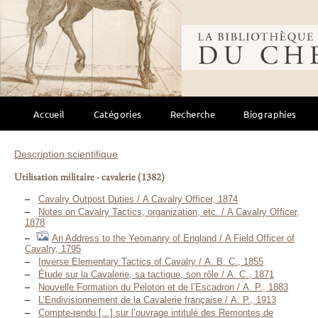
Bibliothèque mondi
Accueil
Catégories
Recherche
Biographies
Description scientifique
Utilisation militaire - cavalerie
(1382)
Cavalry Outpost Duties / A Cavalry Officer, 1874
Notes on Cavalry Tactics, organization, etc. / A Cavalry Officer,
1878
An Address to the Yeomanry of England / A Field Officer of
Cavalry, 1795
Inverse Elementary Tactics of Cavalry / A. B. C., 1855
Étude sur la Cavalerie, sa tactique, son rôle / A. C., 1871
Nouvelle Formation du Peloton et de l’Escadron / A. P., 1883
L’Endivisionnement de la Cavalerie française / A. P., 1913
Compte-rendu [...] sur l’ouvrage intitulé des Remontes de