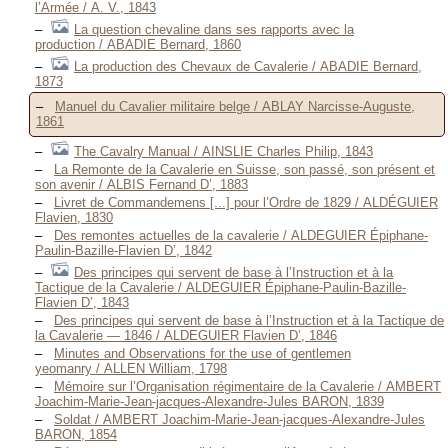
l’Armée / A. V., 1843
La question chevaline dans ses rapports avec la
production / ABADIE Bernard, 1860
La production des Chevaux de Cavalerie / ABADIE Bernard,
1873
Manuel du Cavalier militaire belge / ABLAY Narcisse-Auguste,
1861
The Cavalry Manual / AINSLIE Charles Philip, 1843
La Remonte de la Cavalerie en Suisse, son passé, son présent et
son avenir / ALBIS Fernand D’, 1883
Livret de Commandemens [...] pour l’Ordre de 1829 / ALDÉGUIER
Flavien, 1830
Des remontes actuelles de la cavalerie / ALDEGUIER Épiphane-
Paulin-Bazille-Flavien D’, 1842
Des principes qui servent de base à l’Instruction et à la
Tactique de la Cavalerie / ALDEGUIER Épiphane-Paulin-Bazille-
Flavien D’, 1843
Des principes qui servent de base à l’Instruction et à la Tactique de
la Cavalerie — 1846 / ALDEGUIER Flavien D’, 1846
Minutes and Observations for the use of gentlemen
yeomanry / ALLEN William, 1798
Mémoire sur l’Organisation régimentaire de la Cavalerie / AMBERT
Joachim-Marie-Jean-jacques-Alexandre-Jules BARON, 1839
Soldat / AMBERT Joachim-Marie-Jean-jacques-Alexandre-Jules
BARON, 1854