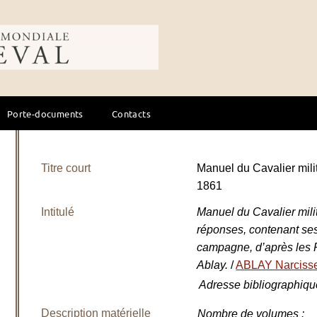
ale du cheval
Porte-documents
Contacts
Titre court
Manuel du Cavalier mili
1861
Intitulé
Manuel du Cavalier mili
réponses, contenant ses
campagne, d’après les 
Ablay.
/
ABLAY Narciss
Adresse bibliographiqu
Description matérielle
Nombre de volumes
: