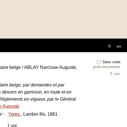
fr
en
Dans votre
porte-documents
taire belge / ABLAY Narcisse-Auguste,
⇪
PDF
taire belge, par demandes et par
 devoirs en garnison, en route et en
Règlements en vigueur, par le Général
e-Auguste
e
:
Ypres
, Lambin fils, 1861
1 vol.